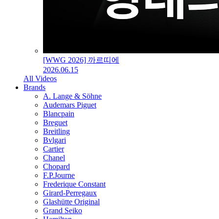
[WWG 2026] 까르띠에
2026.06.15
All Videos
Brands
A. Lange & Söhne
Audemars Piguet
Blancpain
Breguet
Breitling
Bvlgari
Cartier
Chanel
Chopard
F.P.Journe
Frederique Constant
Girard-Perregaux
Glashütte Original
Grand Seiko