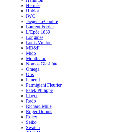
Hamilton
Hermès
Hublot
IWC
Jaeger-LeCoultre
Laurent Ferrier
L’Epée 1839
Longines
Louis Vuitton
MB&F
Mido
Montblanc
Nomos Glashütte
Omega
Oris
Panerai
Parmigiani Fleurier
Patek Philippe
Piaget
Rado
Richard Mille
Roger Dubuis
Rolex
Seiko
Swatch