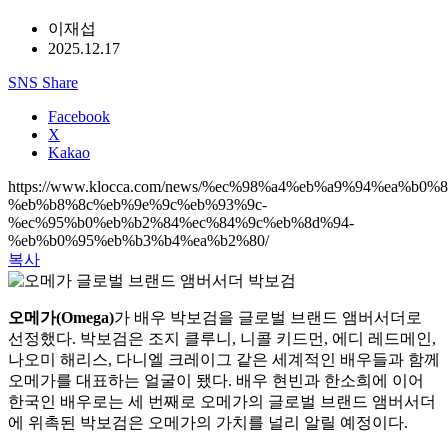
이재섭
2025.12.17
SNS Share
Facebook
X
Kakao
https://www.klocca.com/news/%ec%98%a4%eb%a9%94%ea%b0%8
%eb%b8%8c%eb%9e%9c%eb%93%9c-
%ec%95%b0%eb%b2%84%ec%84%9c%eb%8d%94-
%eb%b0%95%eb%b3%b4%ea%b2%80/
복사
오메가(Omega)
가 배우 박보검을 글로벌 브랜드 앰버서더로
선정했다. 박보검은 조지 클루니, 니콜 키드먼, 에디 레드메인,
나오미 해리스, 다니엘 크레이그 같은 세계적인 배우들과 함께
오메가를 대표하는 얼굴이 됐다. 배우 현빈과 한소희에 이어
한국인 배우로는 세 번째로 오메가의 글로벌 브랜드 앰버서더
에 위촉된 박보검은 오메가의 가치를 널리 알릴 예정이다.