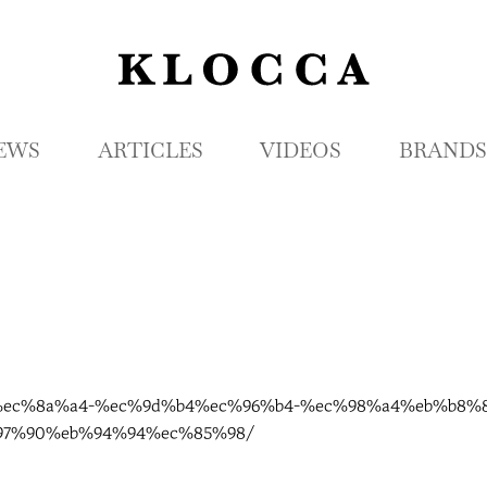
K
L
O
C
EWS
ARTICLES
VIDEOS
BRANDS
C
A
%ac%ec%8a%a4-%ec%9d%b4%ec%96%b4-%ec%98%a4%eb%b8
97%90%eb%94%94%ec%85%98/