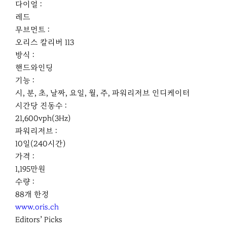
다이얼 :
레드
무브먼트 :
오리스 칼리버 113
방식 :
핸드와인딩
기능 :
시, 분, 초, 날짜, 요일, 월, 주, 파워리저브 인디케이터
시간당 진동수 :
21,600vph(3Hz)
파워리저브 :
10일(240시간)
가격 :
1,195만원
수량 :
88개 한정
www.oris.ch
Editors’ Picks