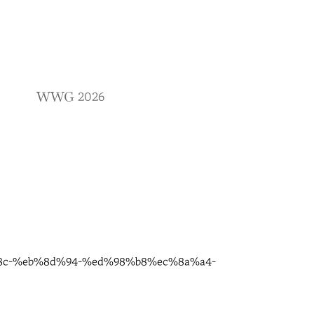
WWG
2026
%8c-%eb%8d%94-%ed%98%b8%ec%8a%a4-