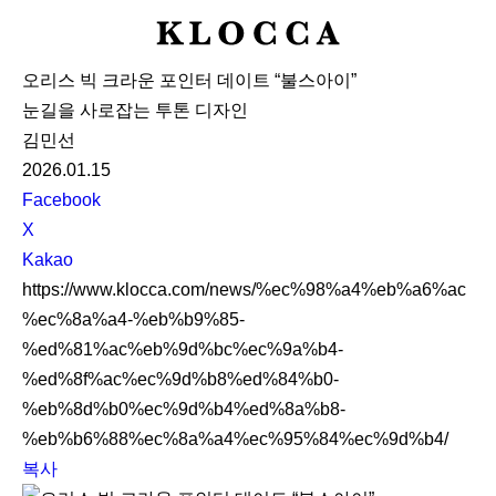
K
L
오리스 빅 크라운 포인터 데이트 “불스아이”
O
눈길을 사로잡는 투톤 디자인
C
김민선
C
2026.01.15
A
S
Facebook
N
X
S
Kakao
S
https://www.klocca.com/news/%ec%98%a4%eb%a6%ac
h
%ec%8a%a4-%eb%b9%85-
a
%ed%81%ac%eb%9d%bc%ec%9a%b4-
r
%ed%8f%ac%ec%9d%b8%ed%84%b0-
e
%eb%8d%b0%ec%9d%b4%ed%8a%b8-
%eb%b6%88%ec%8a%a4%ec%95%84%ec%9d%b4/
복사