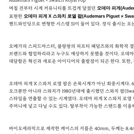
r
Audemars Piguet × Swatch Royal Pop
e
며칠 전부터 시계 커뮤니티를 뜨겁게 달궜던
오데마 피게(Audema
표현한
오데마 피게 X 스와치 로열 팝(Audemars Piguet × Swatc
핸드와인딩으로 변형한 시스템 51이 들어 있다. 정식 출시는 오
오메가의 스피드마스터, 블랑팡의 피프티 패덤즈와의 화학적 결
브랜드와 협업하리라고 누구도 예상하지 못했을 것이다. 오데마 피게
대담함은 혁신과 새로운 아이디어의 출발점이 되곤 한다. 또한, 
오데마 피게 X 스와치 로열 팝은 손목시계가 아닌 회중시계다. 6개의
오크뿐만 아니라 스와치가 1980년대에 출시했던 스와치 팝(Sw
스타일을 연출할 수 있는 시계였다. 오데마 피게 X 스와치 로열
주머니에 넣고 다닐 수도 있다. 탈부착이 가능한 스탠드를 이용해
바이오세라믹으로 제작한 케이스의 지름은 40mm, 두께는 8.4mm로