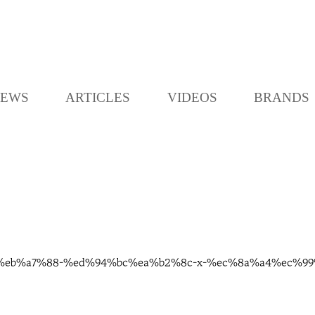
K
L
O
C
EWS
ARTICLES
VIDEOS
BRANDS
C
A
%b0%eb%a7%88-%ed%94%bc%ea%b2%8c-x-%ec%8a%a4%ec%