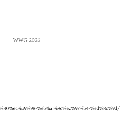
2026
WWG
99%80%ec%b9%98-%eb%a1%9c%ec%97%b4-%ed%8c%9d/