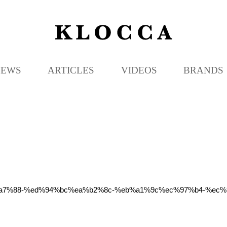
K
L
O
C
NEWS
ARTICLES
VIDEOS
BRANDS
C
A
eb%a7%88-%ed%94%bc%ea%b2%8c-%eb%a1%9c%ec%97%b4-%ec