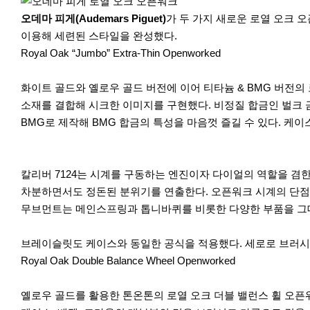
r
e
오데마 피게(Audemars Piguet)
가 두 가지 새로운 로열 오크 
이용해 세련된 스타일을 완성했다.
Royal Oak “Jumbo” Extra-Thin Openworked
화이트 골드와 옐로우 골드 버전에 이어 티타늄 & BMG 버전의 
소재를 결합해 시크한 이미지를 구현했다. 비정질 합금인 벌크 금속 유
BMG로 제작해 BMG 합금의 특성을 마음껏 즐길 수 있다. 케이
이
다
칼리버 7124는 시계를 구동하는 엔진이자 다이얼의 역할을 겸
전
음
차분하면서도 정돈된 분위기를 연출한다. 오픈워크 시계의 단점
무브먼트는 메인스프링과 톱니바퀴를 비롯한 다양한 부품을 그대
브레이슬릿도 케이스와 동일한 공식을 적용했다. 세로로 브러시드
Royal Oak Double Balance Wheel Openworked
옐로우 골드를 활용한 톤온톤의 로열 오크 더블 밸런스 휠 오픈워크