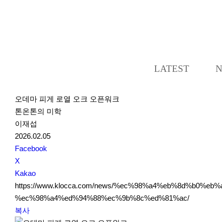
LATEST
오데마 피게 로열 오크 오픈워크
톤온톤의 미학
이재섭
2026.02.05
S
Facebook
N
X
S
Kakao
S
https://www.klocca.com/news/%ec%98%a4%eb%8d%b0%
h
%ec%98%a4%ed%94%88%ec%9b%8c%ed%81%ac/
a
복사