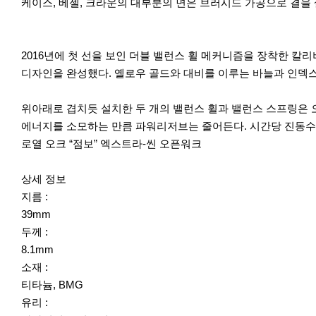
케이스, 베젤, 크라운의 대부분의 면은 브러시드 가공으로 결을 
이
다
2016년에 첫 선을 보인 더블 밸런스 휠 메커니즘을 장착한 칼
전
음
디자인을 완성했다. 옐로우 골드와 대비를 이루는 바늘과 인덱
위아래로 겹치듯 설치한 두 개의 밸런스 휠과 밸런스 스프링은 
에너지를 소모하는 만큼 파워리저브는 줄어든다. 시간당 진동수는 21
로열 오크 “점보” 엑스트라-씬 오픈워크
상세 정보
지름 :
39mm
두께 :
8.1mm
소재 :
티타늄, BMG
유리 :