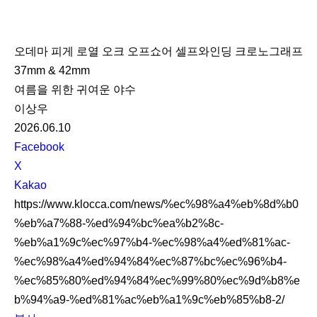
K
L
오데마 피게 로열 오크 오프쇼어 셀프와인딩 크로노그래프
O
37mm & 42mm
C
여름을 위한 귀여운 야수
C
이상우
A
2026.06.10
S
Facebook
N
X
S
Kakao
S
https://www.klocca.com/news/%ec%98%a4%eb%8d%b0
h
%eb%a7%88-%ed%94%bc%ea%b2%8c-
a
%eb%a1%9c%ec%97%b4-%ec%98%a4%ed%81%ac-
r
%ec%98%a4%ed%94%84%ec%87%bc%ec%96%b4-
e
%ec%85%80%ed%94%84%ec%99%80%ec%9d%b8%e
b%94%a9-%ed%81%ac%eb%a1%9c%eb%85%b8-2/