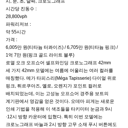
시, 분, 초, 날짜, 크로노그래프
시간당 진동수 :
28,800vph
파워리저브 :
약 55시간
가격 :
6,005만 원(티타늄 터콰이즈) / 6,705만 원(티타늄 핑크) /
1억 7만 원(핑크 골드 라이트 블루)
로열 오크 오프쇼어 셀프와인딩 크로노그래프 42mm
세 가지 42mm 모델에는 여름에 어울리는 여러 컬러를
매칭했다. 메가 타피스리(Méga Tapisserie) 다이얼 위로
핑크, 튀르쿠아즈, 옐로, 오렌지가 포인트 컬러로
배치되었는데, 이는 고성능 오프쇼어 경주용 보트의
계기판에서 영감을 얻은 것이다. 오데마 피게는 새로운
인쇄 기법을 적용해 이 색조들을 타키미터 눈금과 9시
·12시 방향 카운터에 입혔다. 특히 이번 모델에는
크로노그래프 바늘과 2시 방향 고무 소재 푸시 버튼에도