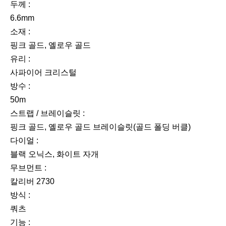
두께 :
6.6mm
소재 :
핑크 골드, 옐로우 골드
유리 :
사파이어 크리스털
방수 :
50m
스트랩 / 브레이슬릿 :
핑크 골드, 옐로우 골드 브레이슬릿(골드 폴딩 버클)
다이얼 :
블랙 오닉스, 화이트 자개
무브먼트 :
칼리버 2730
방식 :
쿼츠
기능 :