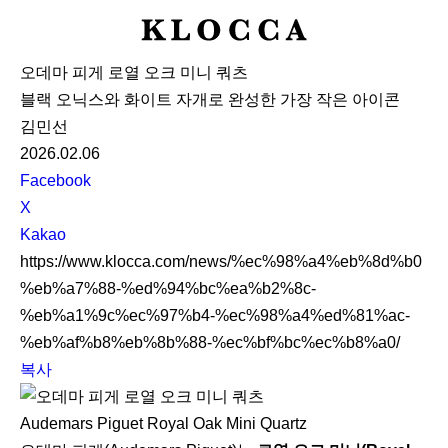
K
L
오데마 피게 로열 오크 미니 쿼츠
O
블랙 오닉스와 화이트 자개로 완성한 가장 작은 아이콘
C
김민선
C
2026.02.06
A
S
Facebook
N
X
S
Kakao
S
https://www.klocca.com/news/%ec%98%a4%eb%8d%b0
h
%eb%a7%88-%ed%94%bc%ea%b2%8c-
a
%eb%a1%9c%ec%97%b4-%ec%98%a4%ed%81%ac-
r
%eb%af%b8%eb%8b%88-%ec%bf%bc%ec%b8%a0/
e
복사
Audemars Piguet Royal Oak Mini Quartz