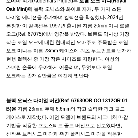
오데마 피게(Audemars Piguet)는
로열 오크 미니(Royal
Oak Mini)에
블랙 오닉스와 화이트 자개, 두 가지 스톤
다이얼 에디션을 추가하며 컬렉션을 확장했다. 2024년
론칭한 이 컬렉션은 1997년 출시된 지름 20mm 미니 로열
오크(Ref. 67075)에서 영감을 받았다. 브랜드 역사상 가장
작은 로열 오크에 대한 현대적인 오마주로 주목받은 로열
오크 미니는 지름 23mm 케이스에 쿼츠 무브먼트를 탑재해
현행 컬렉션 중 가장 작은 사이즈를 자랑한다. 여성의
가녀린 손목에 우아하게 어울리며, 무엇보다 로열
오크라는 존재감만큼은 여전히 빛난다.
블랙 오닉스 다이얼 버전(Ref. 67630OR.OO.1312OR.01-
B)은
지름 23mm, 두께 6.6mm의 작고 슬림한 핑크 골드
케이스로 제작했다. 이전 모델이 브랜드의 시그니처 마감
기법을 적용한 프로스티드 골드 버전으로 선보였다면,
신작은 브러시드 마감과 측면 폴리시드 마감을 적용한