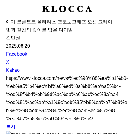
K
L
예거 르쿨트르 폴라리스 크로노그래프 오션 그레이
O
빛과 질감의 깊이를 담은 다이얼
C
김민선
C
2025.06.20
A
S
Facebook
N
X
S
Kakao
S
https://www.klocca.com/news/%ec%98%88%ea%b1%b0-
h
%eb%a5%b4%ec%bf%a8%ed%8a%b8%eb%a5%b4-
a
%ed%8f%b4%eb%9d%bc%eb%a6%ac%ec%8a%a4-
r
%ed%81%ac%eb%a1%9c%eb%85%b8%ea%b7%b8%e
e
b%9e%98%ed%94%84-%ec%98%a4%ec%85%98-
%ea%b7%b8%eb%a0%88%ec%9d%b4/
복사