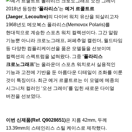
2018년 등장한
‘폴라리스’
는
예거 르쿨트르
(Jaeger_Lecoultre)
의 다이버 워치 유산을 되살리고자
1968년도 메모복스 폴라리스(Memovox Polaris)를
현대적으로 계승한 스포츠 워치 컬렉션이다. 그간 알람
기능뿐 아니라 크로노그래프, 퍼페추얼 캘린더, 월드타임
등 다양한 컴플리케이션을 품은 모델들을 선보이며
컬렉션의 스펙트럼을 넓혀왔다. 그중
‘폴라리스
크로노그래프’
는 올라운더 스포츠 워치로서 실용적인
기능과 고전에 기반을 둔 아름다운 디테일이 조화를 이룬
것이 특징이다. 최근 예거 르쿨트르는 이 모델에 메종의
시그니처 컬러인 ‘오션 그레이’를 입힌 새로운 다이얼
버전을 선보였다.
이번 신제품(Ref. Q9028651)
은 지름 42mm, 두께
13.39mm의 스테인리스 스틸 케이스로 제작했다.