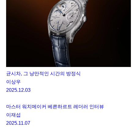
균시차, 그 낭만적인 시간의 방정식
이상우
2025.12.03
마스터 워치메이커 베른하르트 레더러 인터뷰
이재섭
2025.11.07