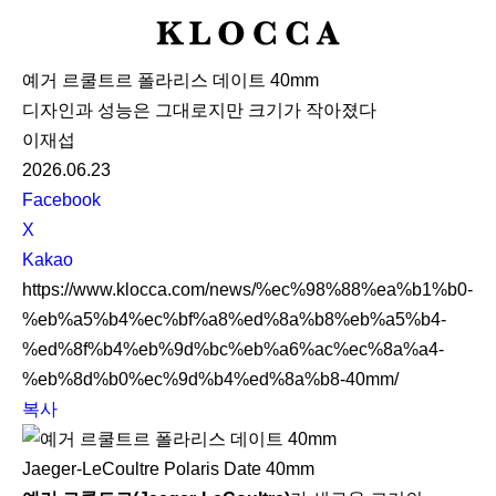
K
L
예거 르쿨트르 폴라리스 데이트 40mm
O
디자인과 성능은 그대로지만 크기가 작아졌다
C
이재섭
C
2026.06.23
A
S
Facebook
N
X
S
Kakao
S
https://www.klocca.com/news/%ec%98%88%ea%b1%b0-
h
%eb%a5%b4%ec%bf%a8%ed%8a%b8%eb%a5%b4-
a
%ed%8f%b4%eb%9d%bc%eb%a6%ac%ec%8a%a4-
r
%eb%8d%b0%ec%9d%b4%ed%8a%b8-40mm/
e
복사
Jaeger-LeCoultre Polaris Date 40mm