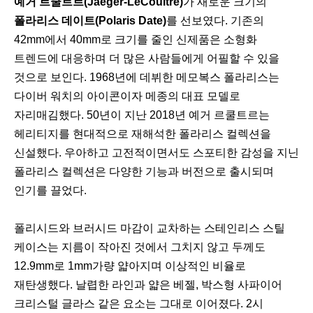
예거 르쿨트르(Jaeger-LeCoultre)
가 새로운 크기의
폴라리스 데이트(Polaris Date)
를 선보였다. 기존의
42mm에서 40mm로 크기를 줄인 신제품은 소형화
트렌드에 대응하며 더 많은 사람들에게 어필할 수 있을
것으로 보인다. 1968년에 데뷔한 메모복스 폴라리스는
다이버 워치의 아이콘이자 메종의 대표 모델로
자리매김했다. 50년이 지난 2018년 예거 르쿨트르는
헤리티지를 현대적으로 재해석한 폴라리스 컬렉션을
신설했다. 우아하고 고전적이면서도 스포티한 감성을 지닌
폴라리스 컬렉션은 다양한 기능과 버전으로 출시되며
인기를 끌었다.
폴리시드와 브러시드 마감이 교차하는 스테인리스 스틸
케이스는 지름이 작아진 것에서 그치지 않고 두께도
12.9mm로 1mm가량 얇아지며 이상적인 비율로
재탄생했다. 날렵한 라인과 얇은 베젤, 박스형 사파이어
크리스털 글라스 같은 요소는 그대로 이어졌다. 2시