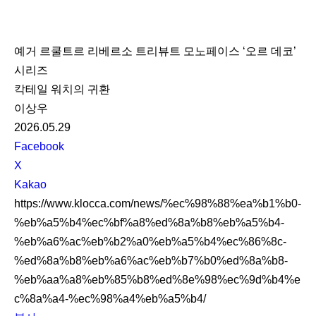
K
L
예거 르쿨트르 리베르소 트리뷰트 모노페이스 ‘오르 데코’
O
시리즈
C
칵테일 워치의 귀환
C
이상우
A
2026.05.29
S
Facebook
N
X
S
Kakao
S
https://www.klocca.com/news/%ec%98%88%ea%b1%b0-
h
%eb%a5%b4%ec%bf%a8%ed%8a%b8%eb%a5%b4-
a
%eb%a6%ac%eb%b2%a0%eb%a5%b4%ec%86%8c-
r
%ed%8a%b8%eb%a6%ac%eb%b7%b0%ed%8a%b8-
e
%eb%aa%a8%eb%85%b8%ed%8e%98%ec%9d%b4%e
c%8a%a4-%ec%98%a4%eb%a5%b4/