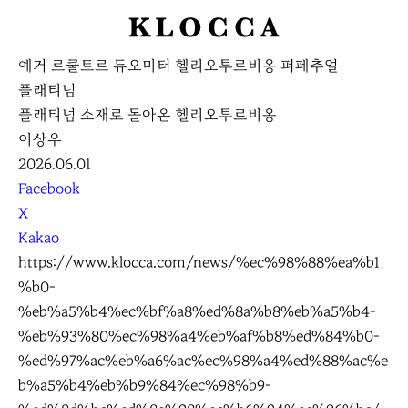
K
L
예거 르쿨트르 듀오미터 헬리오투르비옹 퍼페추얼
O
플래티넘
C
플래티넘 소재로 돌아온 헬리오투르비옹
C
이상우
A
2026.06.01
S
Facebook
N
X
S
Kakao
S
https://www.klocca.com/news/%ec%98%88%ea%b1
h
%b0-
a
%eb%a5%b4%ec%bf%a8%ed%8a%b8%eb%a5%b4-
r
%eb%93%80%ec%98%a4%eb%af%b8%ed%84%b0-
e
%ed%97%ac%eb%a6%ac%ec%98%a4%ed%88%ac%e
b%a5%b4%eb%b9%84%ec%98%b9-