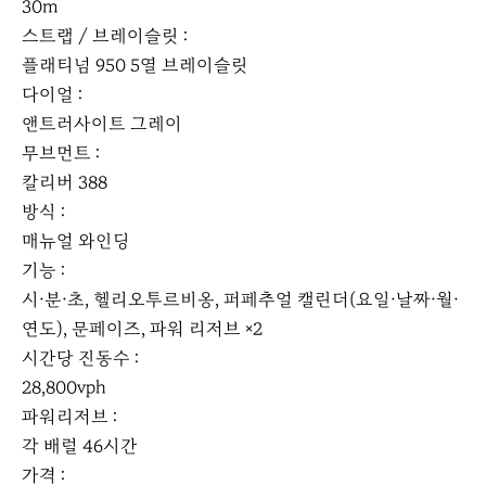
30m
스트랩 / 브레이슬릿 :
플래티넘 950 5열 브레이슬릿
다이얼 :
앤트러사이트 그레이
무브먼트 :
칼리버 388
방식 :
매뉴얼 와인딩
기능 :
시·분·초, 헬리오투르비옹, 퍼페추얼 캘린더(요일·날짜·월·
연도), 문페이즈, 파워 리저브 ×2
시간당 진동수 :
28,800vph
파워리저브 :
각 배럴 46시간
가격 :