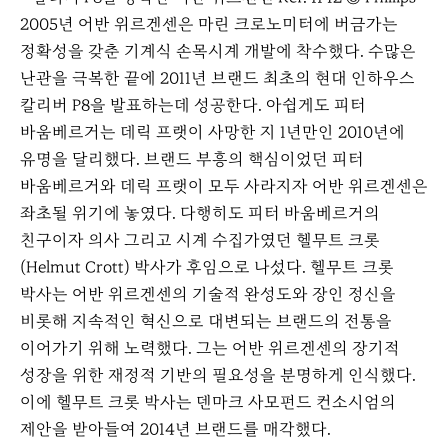
이
다
2005년 어반 위르겐센은 마린 크로노미터에 버금가는
전
음
정확성을 갖춘 기계식 손목시계 개발에 착수했다. 수많은
난관을 극복한 끝에 2011년 브랜드 최초의 현대 인하우스
칼리버 P8을 발표하는데 성공한다. 아쉽게도 피터
바움베르거는 데릭 프랫이 사망한 지 1년만인 2010년에
유명을 달리했다. 브랜드 부흥의 핵심이었던 피터
바움베르거와 데릭 프랫이 모두 사라지자 어반 위르겐센은
좌초될 위기에 놓였다. 다행히도 피터 바움베르거의
친구이자 의사 그리고 시계 수집가였던 헬무트 크롯
(Helmut Crott) 박사가 후임으로 나섰다. 헬무트 크롯
박사는 어반 위르겐센의 기술적 완성도와 장인 정신을
비롯해 지속적인 혁신으로 대변되는 브랜드의 전통을
이어가기 위해 노력했다. 그는 어반 위르겐센의 장기적
성장을 위한 재정적 기반의 필요성을 분명하게 인식했다.
이에 헬무트 크롯 박사는 덴마크 사모펀드 컨소시엄의
제안을 받아들여 2014년 브랜드를 매각했다.