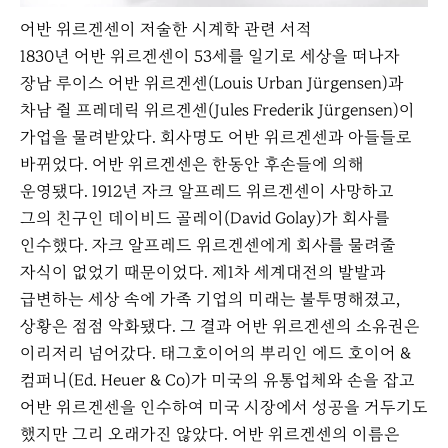
어반 위르겐센이 저술한 시계학 관련 서적
1830년 어반 위르겐센이 53세를 일기로 세상을 떠나자
장남 루이스 어반 위르겐센(Louis Urban Jürgensen)과
차남 쥘 프레데릭 위르겐센(Jules Frederik Jürgensen)이
가업을 물려받았다. 회사명도 어반 위르겐센과 아들들로
바뀌었다. 어반 위르겐센은 한동안 후손들에 의해
운영됐다. 1912년 자크 알프레드 위르겐센이 사망하고
그의 친구인 데이비드 골레이(David Golay)가 회사를
인수했다. 자크 알프레드 위르겐센에게 회사를 물려줄
자식이 없었기 때문이었다. 제1차 세계대전의 발발과
급변하는 세상 속에 가족 기업의 미래는 불투명해졌고,
상황은 점점 악화됐다. 그 결과 어반 위르겐센의 소유권은
이리저리 넘어갔다. 태그호이어의 뿌리인 에드 호이어 &
컴퍼니(Ed. Heuer & Co)가 미국의 유통업체와 손을 잡고
어반 위르겐센을 인수하여 미국 시장에서 성공을 거두기도
했지만 그리 오래가진 않았다. 어반 위르겐센의 이름은