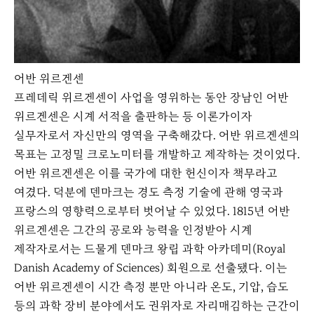
어반 위르겐센
프레데릭 위르겐센이 사업을 영위하는 동안 장남인 어반
위르겐센은 시계 서적을 출판하는 등 이론가이자
실무자로서 자신만의 영역을 구축해갔다. 어반 위르겐센의
목표는 고정밀 크로노미터를 개발하고 제작하는 것이었다.
어반 위르겐센은 이를 국가에 대한 헌신이자 책무라고
여겼다. 덕분에 덴마크는 경도 측정 기술에 관해 영국과
프랑스의 영향력으로부터 벗어날 수 있었다. 1815년 어반
위르겐센은 그간의 공로와 능력을 인정받아 시계
제작자로서는 드물게 덴마크 왕립 과학 아카데미(Royal
Danish Academy of Sciences) 회원으로 선출됐다. 이는
어반 위르겐센이 시간 측정 뿐만 아니라 온도, 기압, 습도
등의 과학 장비 분야에서도 권위자로 자리매김하는 근간이