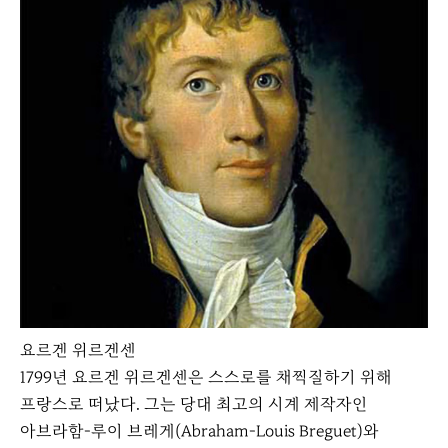
요르겐 위르겐센
1799년 요르겐 위르겐센은 스스로를 채찍질하기 위해
프랑스로 떠났다. 그는 당대 최고의 시계 제작자인
아브라함-루이 브레게(Abraham-Louis Breguet)와