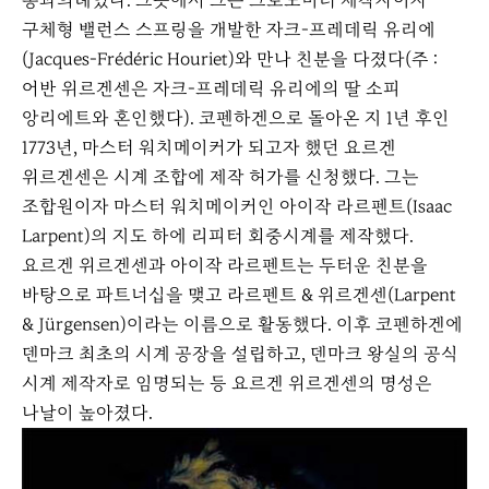
통과의례였다. 그곳에서 그는 크로노미터 제작자이자
구체형 밸런스 스프링을 개발한 자크-프레데릭 유리에
(Jacques-Frédéric Houriet)와 만나 친분을 다졌다(주 :
어반 위르겐센은 자크-프레데릭 유리에의 딸 소피
앙리에트와 혼인했다). 코펜하겐으로 돌아온 지 1년 후인
1773년, 마스터 워치메이커가 되고자 했던 요르겐
위르겐센은 시계 조합에 제작 허가를 신청했다. 그는
조합원이자 마스터 워치메이커인 아이작 라르펜트(Isaac
Larpent)의 지도 하에 리피터 회중시계를 제작했다.
요르겐 위르겐센과 아이작 라르펜트는 두터운 친분을
바탕으로 파트너십을 맺고 라르펜트 & 위르겐센(Larpent
& Jürgensen)이라는 이름으로 활동했다. 이후 코펜하겐에
덴마크 최초의 시계 공장을 설립하고, 덴마크 왕실의 공식
시계 제작자로 임명되는 등 요르겐 위르겐센의 명성은
나날이 높아졌다.