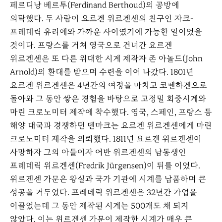
페르디낭 베르투(Ferdinand Berthoud)의 공방에
의탁했다. 두 사람이 요르겐 위르겐센의 친구인 자크-
프레데릭 유리에와 가까운 사이였기에 가능한 일이었을
것이다. 프랑스를 거쳐 영국으로 건너간 요르겐
위르겐센은 또 다른 위대한 시계 제작자 존 아놀드(John
Arnold)의 환대를 받으며 수련을 이어 나갔다. 1801년
요르겐 위르겐센은 4년간의 여정을 마치고 코펜하겐으로
돌아와 그 동안 쌓은 경험을 바탕으로 고정밀 회중시계와
마린 크로노미터 제작에 착수했다. 영국, 스페인, 프랑스 등
해양 대국과 경쟁하던 덴마크는 요르겐 위르겐센에게 마린
크로노미터 제작을 의뢰했다. 1811년 요르겐 위르겐센이
사망하자 그의 아들이자 어반 위르겐센의 남동생인
프레데릭 위르겐센(Fredrik Jürgensen)이 뒤를 이었다.
위르겐센 가문은 왕실과 국가 기관에 시계를 납품하며 큰
성공을 거두었다. 프레데릭 위르겐센은 32년간 가업을
이끌었는데 그 동안 제작된 시계는 500개도 채 되지
않았다. 이는 위르겐센 가문이 제작한 시계가 매우 큰