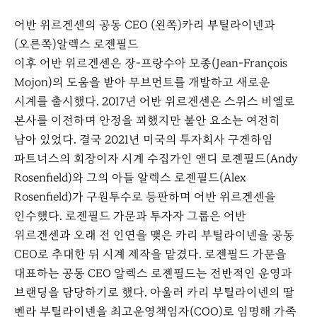
어반 위르겐센의 공동 CEO (왼쪽)카리 부틸라이넨과
(오른쪽)알렉스 로젠필드
이후 어반 위르겐센은 장-프랑수아 모종(Jean-François
Mojon)의 도움을 받아 무브먼트를 개발하고 새로운
시계를 출시했다. 2017년 어반 위르겐센은 스위스 비엘로
본사를 이전하며 안정을 꾀했지만 불안 요소는 여전히
남아 있었다. 결국 2021년 미국의 투자회사 구겐하임
파트너스의 회장이자 시계 수집가인 앤디 로젠필드(Andy
Rosenfield)와 그의 아들 알렉스 로젠필드(Alex
Rosenfield)가 구원투수로 등판하며 어반 위르겐센을
인수했다. 로젠필드 가문과 투자자 그룹은 어반
위르겐센과 오래 전 인연을 맺은 카리 부틸라이넨을 공동
CEO로 추대한 뒤 시계 제작을 맡겼다. 로젠필드 가문을
대표하는 공동 CEO 알렉스 로젠필드는 전반적인 운영과
브랜딩을 담당하기로 했다. 아울러 카리 부틸라이넨의 딸
벤라 부틸라이넨을 최고운영책임자(COO)로 임명해 가족