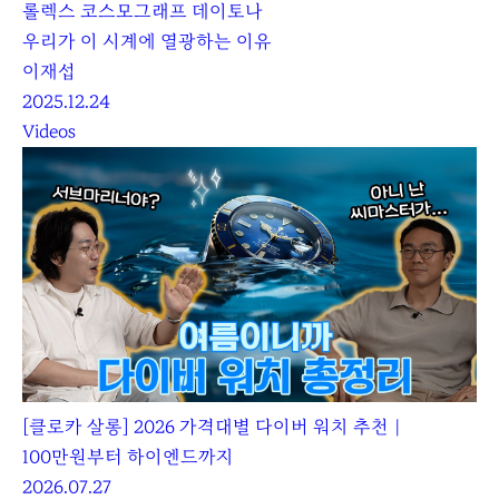
롤렉스 코스모그래프 데이토나
우리가 이 시계에 열광하는 이유
이재섭
2025.12.24
Videos
[클로카 살롱] 2026 가격대별 다이버 워치 추천｜
100만원부터 하이엔드까지
2026.07.27