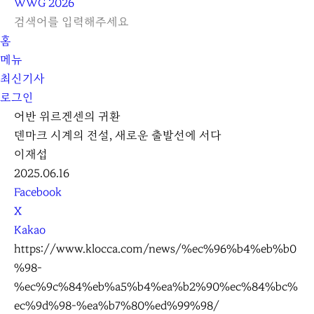
WWG
2026
L
S
닫
검
검
홈
O
E
기
C
색
색
메뉴
G
A
l
하
기
하
최신기사
I
R
e
기
로그인
N
C
a
H
r
어반 위르겐센의 귀환
덴마크 시계의 전설, 새로운 출발선에 서다
이재섭
2025.06.16
S
Facebook
N
X
S
Kakao
S
https://www.klocca.com/news/%ec%96%b4%eb%b0
h
%98-
a
%ec%9c%84%eb%a5%b4%ea%b2%90%ec%84%bc%
r
ec%9d%98-%ea%b7%80%ed%99%98/