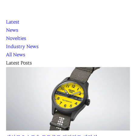
K
닫
K
Latest
L
기
L
News
O
O
Novelties
C
C
Industry News
C
C
All News
A
A
Latest Posts