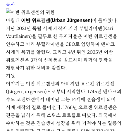
e
복사
마침내
이 돌아왔다.
어반 위르겐센(Urban Jürgensen)
지난 2021년 독립 시계 제작자 카리 부틸라이넨(Kari
Voutilainen)을 필두로 한 투자자들은 어반 위르겐센을
인수하고 카리 부틸라이넨을 CEO로 임명하며 덴마크
시계의 복귀를 알렸다. 그리고 4년 뒤인 2025년 어반
위르겐센은 3개의 신제품을 발표하며 과거의 영광을
재현하기 위한 채비를 갖췄다.
기원
이야기는 어반 위르겐센의 아버지인 요르겐 위르겐센
(Jørgen Jürgensen)으로부터 시작한다. 1745년 덴마크의
수도 코펜하겐에서 태어난 그는 14세에 견습생이 되어
시계 제작의 길로 들어선다. 1766년 요르겐 위르겐센은
견문을 넓히기 위해 스위스 르로클로 떠났다. 외국에서
수학하는 것은 견습생이 성장을 위해 거쳐야 하는 일종의