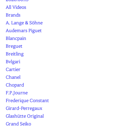
All Videos
Brands
A. Lange & Söhne
Audemars Piguet
Blancpain
Breguet
Breitling
Bvlgari
Cartier
Chanel
Chopard
F.P.Journe
Frederique Constant
Girard-Perregaux
Glashütte Original
Grand Seiko