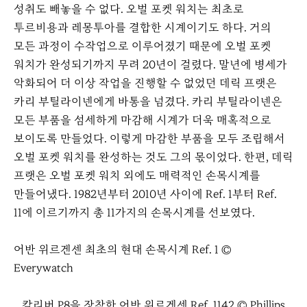
성취도 빼놓을 수 없다. 오벌 포켓 워치는 최초로
투르비용과 레몽투아를 결합한 시계이기도 하다. 거의
모든 과정이 수작업으로 이루어졌기 때문에 오벌 포켓
워치가 완성되기까지 무려 20년이 걸렸다. 말년에 병세가
악화되어 더 이상 작업을 진행할 수 없었던 데릭 프랫은
카리 부틸라이넨에게 바통을 넘겼다. 카리 부틸라이넨은
모든 부품을 섬세하게 마감해 시계가 더욱 매혹적으로
보이도록 만들었다. 이렇게 마감한 부품을 모두 조립해서
오벌 포켓 워치를 완성하는 것도 그의 몫이었다. 한편, 데릭
프랫은 오벌 포켓 워치 외에도 매력적인 손목시계를
만들어냈다. 1982년부터 2010년 사이에 Ref. 1부터 Ref.
11에 이르기까지 총 11가지의 손목시계를 선보였다.
어반 위르겐센 최초의 현대 손목시계 Ref. 1 ©
Everywatch
이
다
전
음
칼리버 P8을 장착한 어반 위르겐센 Ref. 1142 © Phillips