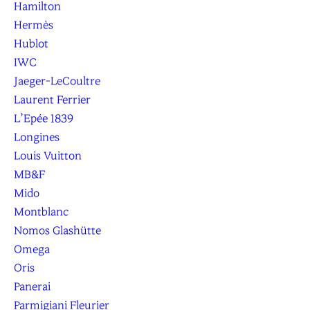
Hamilton
Hermès
Hublot
IWC
Jaeger-LeCoultre
Laurent Ferrier
L’Epée 1839
Longines
Louis Vuitton
MB&F
Mido
Montblanc
Nomos Glashütte
Omega
Oris
Panerai
Parmigiani Fleurier