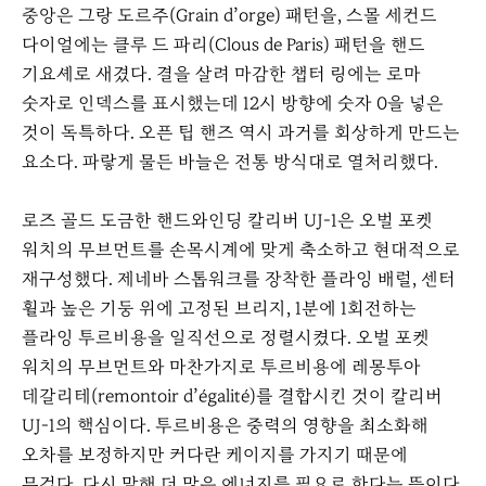
중앙은 그랑 도르주(Grain d’orge) 패턴을, 스몰 세컨드
다이얼에는 클루 드 파리(Clous de Paris) 패턴을 핸드
기요셰로 새겼다. 결을 살려 마감한 챕터 링에는 로마
숫자로 인덱스를 표시했는데 12시 방향에 숫자 0을 넣은
것이 독특하다. 오픈 팁 핸즈 역시 과거를 회상하게 만드는
요소다. 파랗게 물든 바늘은 전통 방식대로 열처리했다.
로즈 골드 도금한 핸드와인딩 칼리버 UJ-1은 오벌 포켓
워치의 무브먼트를 손목시계에 맞게 축소하고 현대적으로
재구성했다. 제네바 스톱워크를 장착한 플라잉 배럴, 센터
휠과 높은 기둥 위에 고정된 브리지, 1분에 1회전하는
플라잉 투르비용을 일직선으로 정렬시켰다. 오벌 포켓
워치의 무브먼트와 마찬가지로 투르비용에 레몽투아
데갈리테(remontoir d’égalité)를 결합시킨 것이 칼리버
UJ-1의 핵심이다. 투르비용은 중력의 영향을 최소화해
오차를 보정하지만 커다란 케이지를 가지기 때문에
무겁다. 다시 말해 더 많은 에너지를 필요로 한다는 뜻이다.