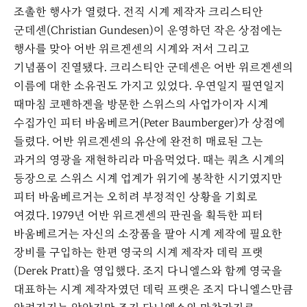
조촐한 행사가 열렸다. 전직 시계 제작자 크리스티안
군데센(Christian Gundesen)이 운영하던 작은 상점에는
행사를 맞아 어반 위르겐센의 시계와 저서 그리고
기념품이 진열됐다. 크리스티안 군데센은 어반 위르겐센의
이름에 대한 소유권도 가지고 있었다. 우연일지 필연일지
때마침 코펜하겐을 방문한 스위스의 사업가이자 시계
수집가인 피터 바움베르거(Peter Baumberger)가 상점에
들렸다. 어반 위르겐센의 유산에 완전히 매료된 그는
과거의 영광을 재현하리라 마음먹었다. 때는 쿼츠 시계의
등장으로 스위스 시계 업계가 위기에 봉착한 시기였지만
피터 바움베르거는 오히려 부정적인 상황을 기회로
여겼다. 1979년 어반 위르겐센의 판권을 획득한 피터
바움베르거는 자신의 소장품을 팔아 시계 제작에 필요한
장비를 구입하는 한편 영국의 시계 제작자 데릭 프랫
(Derek Pratt)을 영입했다. 조지 다니엘스와 함께 영국을
대표하는 시계 제작자였던 데릭 프랫은 조지 다니엘스만큼