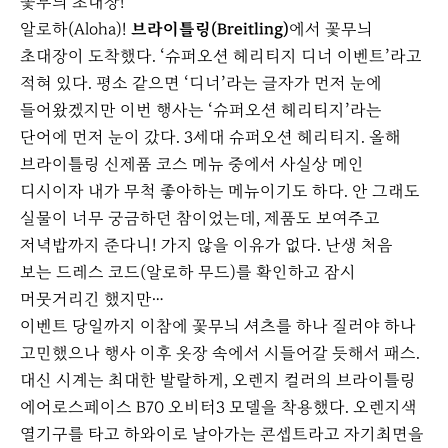
꽃무늬 초대장!
알로하(Aloha)!
브라이틀링(Breitling)
에서 꽃무늬
초대장이 도착했다. ‘슈퍼오션 헤리티지 디너 이벤트’라고
적혀 있다. 평소 같으면 ‘디너’라는 글자가 먼저 눈에
들어왔겠지만 이번 행사는 ‘슈퍼오션 헤리티지’라는
단어에 먼저 눈이 갔다. 3세대 슈퍼오션 헤리티지. 올해
브라이틀링 신제품 코스 메뉴 중에서 사실상 메인
디시이자 내가 무척 좋아하는 메뉴이기도 하다. 안 그래도
실물이 너무 궁금하던 참이었는데, 제품도 보여주고
저녁밥까지 준다니! 가지 않을 이유가 없다. 난생 처음
보는 드레스 코드(알로하 무드)를 확인하고 잠시
머뭇거리긴 했지만…
이벤트 당일까지 이참에 꽃무늬 셔츠를 하나 질러야 하나
고민했으나 행사 이후 옷장 속에서 시들어갈 듯해서 패스.
대신 시계는 최대한 발랄하게, 오렌지 컬러의 브라이틀링
에어로스페이스 B70 오비터3 모델을 착용했다. 오렌지색
열기구를 타고 하와이로 날아가는 콘셉트라고 자기최면을