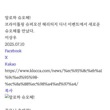
K
L
알로하 슈오헤!
O
브라이틀링 슈퍼오션 헤리티지 디너 이벤트에서 새로운
C
슈오헤를 만났다.
C
이상우
A
2025.07.10
S
Facebook
N
X
S
Kakao
S
https://www.klocca.com/news/%ec%95%8c%eb%a1
h
%9c%ed%95%98-
a
%ec%8a%88%ec%98%a4%ed%97%a4/
r
복사
e