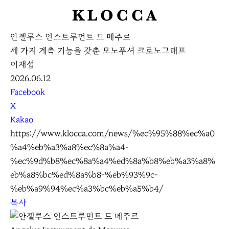
K
L
안젤루스 인스트루먼트 드 메주르
O
세 가지 계측 기능을 갖춘 모노푸셔 크로노그래프
C
이재섭
C
2026.06.12
A
S
Facebook
N
X
S
Kakao
S
https://www.klocca.com/news/%ec%95%88%ec%a0
h
%a4%eb%a3%a8%ec%8a%a4-
a
%ec%9d%b8%ec%8a%a4%ed%8a%b8%eb%a3%a8%
r
eb%a8%bc%ed%8a%b8-%eb%93%9c-
e
%eb%a9%94%ec%a3%bc%eb%a5%b4/
복사