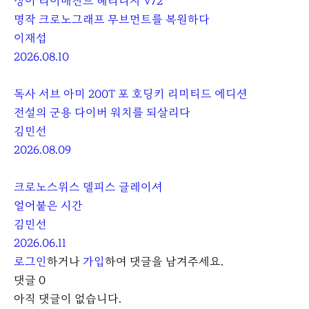
싱어 리이매진드 헤리티지 V72
명작 크로노그래프 무브먼트를 복원하다
이재섭
2026.08.10
독사 서브 아미 200T 포 호딩키 리미티드 에디션
전설의 군용 다이버 워치를 되살리다
김민선
2026.08.09
크로노스위스 델피스 글레이셔
얼어붙은 시간
김민선
2026.06.11
로그인
하거나
가입
하여 댓글을 남겨주세요.
댓글
0
아직 댓글이 없습니다.