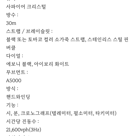
사파이어 크리스털
방수 :
30m
스트랩 / 브레이슬릿 :
블랙 또는 토바코 컬러 소가죽 스트랩, 스테인리스 스틸 핀
버클
다이얼 :
에보니 블랙, 아이보리 화이트
무브먼트 :
A5000
방식 :
핸드와인딩
기능 :
시, 분, 크로노그래프(텔레미터, 펄소미터, 타키미터)
시간당 진동수 :
21,600vph(3Hz)