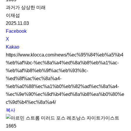
과거가 상상한 미래
이재섭
2025.11.03
S
Facebook
N
X
S
Kakao
S
https://www.klocca.com/news/%ec%95%84%eb%a5%b4
h
%eb%af%bc-%ec%8a%a4%ed%8a%b8%eb%a1%ac-
a
%eb%af%b8%eb%9f%ac%eb%93%9c-
r
%ed%8f%ac%ec%8a%a4-
e
%eb%a0%88%ec%a1%b0%eb%82%ad%ec%8a%a4-
%ec%9e%90%ec%9d%b4%ed%8a%b8%ea%b0%80%e
c%9d%b4%ec%8a%a4/
복사