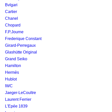
Bvlgari
Cartier
Chanel
Chopard
F.P.Journe
Frederique Constant
Girard-Perregaux
Glashütte Original
Grand Seiko
Hamilton
Hermès
Hublot
IWC
Jaeger-LeCoultre
Laurent Ferrier
L’Epée 1839