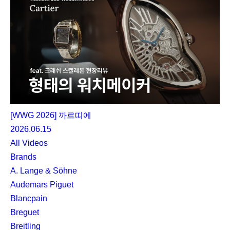
[WWG 2026] 까르띠에
2026.06.15
All Videos
Brands
A. Lange & Söhne
Audemars Piguet
Blancpain
Breguet
Breitling