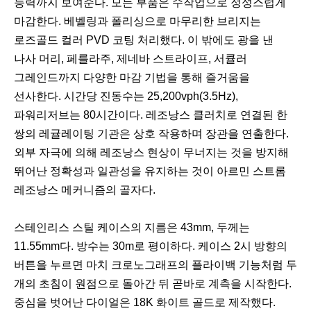
능력까지 보여준다. 모든 부품은 수작업으로 정성스럽게
마감한다. 베벨링과 폴리싱으로 마무리한 브리지는
로즈골드 컬러 PVD 코팅 처리했다. 이 밖에도 광을 낸
나사 머리, 페를라주, 제네바 스트라이프, 서큘러
그레인드까지 다양한 마감 기법을 통해 즐거움을
선사한다. 시간당 진동수는 25,200vph(3.5Hz),
파워리저브는 80시간이다. 레조낭스 클러치로 연결된 한
쌍의 레귤레이팅 기관은 상호 작용하며 장관을 연출한다.
외부 자극에 의해 레조낭스 현상이 무너지는 것을 방지해
뛰어난 정확성과 일관성을 유지하는 것이 아르민 스트롬
레조낭스 메커니즘의 골자다.
스테인리스 스틸 케이스의 지름은 43mm, 두께는
11.55mm다. 방수는 30m로 평이하다. 케이스 2시 방향의
버튼을 누르면 마치 크로노그래프의 플라이백 기능처럼 두
개의 초침이 원점으로 돌아간 뒤 곧바로 계측을 시작한다.
중심을 벗어난 다이얼은 18K 화이트 골드로 제작했다.