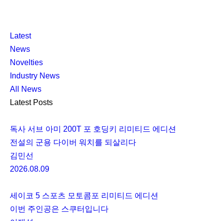
K
닫
K
Latest
L
기
L
News
O
O
Novelties
C
C
Industry News
C
C
All News
A
A
Latest Posts
독사 서브 아미 200T 포 호딩키 리미티드 에디션
전설의 군용 다이버 워치를 되살리다
김민선
2026.08.09
세이코 5 스포츠 모토콤포 리미티드 에디션
이번 주인공은 스쿠터입니다