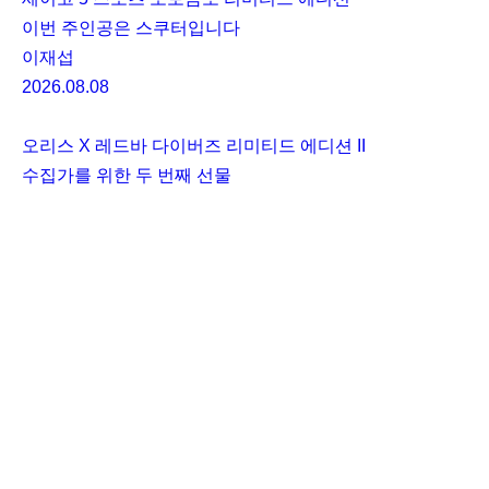
이번 주인공은 스쿠터입니다
이재섭
2026.08.08
오리스 X 레드바 다이버즈 리미티드 에디션 II
수집가를 위한 두 번째 선물
이재섭
2025.10.31
로그인
하거나
가입
하여 댓글을 남겨주세요.
댓글
0
아직 댓글이 없습니다.
채용
광고 및 제휴
개인정보보호
클로카 정책
I
Y
K
KLOCCA 세계에 오신 것을 환영합니다