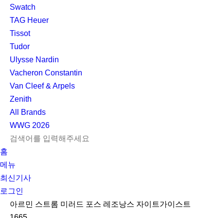
Swatch
TAG Heuer
Tissot
Tudor
Ulysse Nardin
Vacheron Constantin
Van Cleef & Arpels
Zenith
All Brands
WWG
2026
L
S
닫
검
검
홈
O
E
기
C
색
색
메뉴
G
A
l
하
기
하
최신기사
I
R
e
기
로그인
N
C
a
H
r
아르민 스트롬 미러드 포스 레조낭스 자이트가이스트
1665