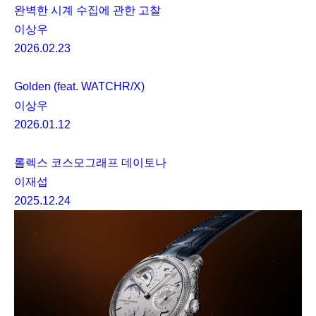
완벽한 시계 수집에 관한 고찰
이상우
2026.02.23
Golden (feat. WATCHR/X)
이상우
2026.01.12
롤렉스 코스모그래프 데이토나
이재섭
2025.12.24