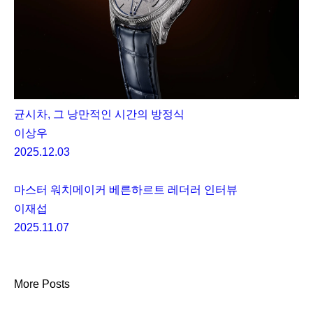
균시차, 그 낭만적인 시간의 방정식
이상우
2025.12.03
마스터 워치메이커 베른하르트 레더러 인터뷰
이재섭
2025.11.07
More Posts