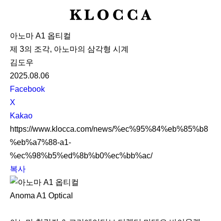
K
L
아노마 A1 옵티컬
O
제 3의 조각, 아노마의 삼각형 시계
C
김도우
C
2025.08.06
A
S
Facebook
N
X
S
Kakao
S
https://www.klocca.com/news/%ec%95%84%eb%85%b8
h
%eb%a7%88-a1-
a
%ec%98%b5%ed%8b%b0%ec%bb%ac/
r
복사
e
Anoma A1 Optical