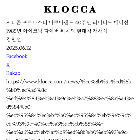
K
L
시티즌 프로마스터 아쿠아랜드 40주년 리미티드 에디션
O
1985년 아이코닉 다이버 워치의 현대적 재해석
C
김민선
C
2025.06.12
A
S
Facebook
N
X
S
Kakao
S
https://www.klocca.com/news/%ec%8b%9c%ed%8b
h
%b0%ec%a6%8c-
a
%ed%94%84%eb%a1%9c%eb%a7%88%ec%8a%a4%e
r
d%84%b0-
e
%ec%95%84%ec%bf%a0%ec%95%84%eb%9e%9c%
eb%93%9c-40%ec%a3%bc%eb%85%84-
%eb%a6%ac%eb%af%b8%ed%8b%b0%eb%93%9c-