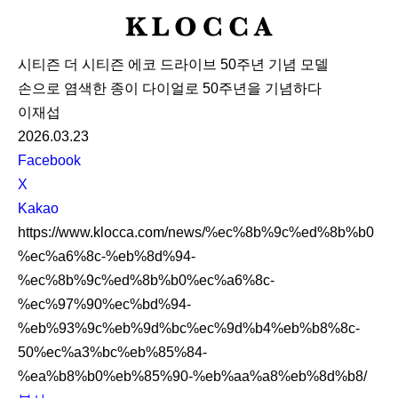
K
L
시티즌 더 시티즌 에코 드라이브 50주년 기념 모델
O
손으로 염색한 종이 다이얼로 50주년을 기념하다
C
이재섭
C
2026.03.23
A
S
Facebook
N
X
S
Kakao
S
https://www.klocca.com/news/%ec%8b%9c%ed%8b%b0
h
%ec%a6%8c-%eb%8d%94-
a
%ec%8b%9c%ed%8b%b0%ec%a6%8c-
r
%ec%97%90%ec%bd%94-
e
%eb%93%9c%eb%9d%bc%ec%9d%b4%eb%b8%8c-
50%ec%a3%bc%eb%85%84-
%ea%b8%b0%eb%85%90-%eb%aa%a8%eb%8d%b8/