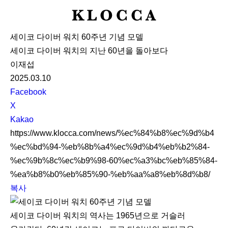
K
L
세이코 다이버 워치 60주년 기념 모델
O
세이코 다이버 워치의 지난 60년을 돌아보다
C
이재섭
C
2025.03.10
A
S
Facebook
N
X
S
Kakao
S
https://www.klocca.com/news/%ec%84%b8%ec%9d%b4
h
%ec%bd%94-%eb%8b%a4%ec%9d%b4%eb%b2%84-
a
%ec%9b%8c%ec%b9%98-60%ec%a3%bc%eb%85%84-
r
%ea%b8%b0%eb%85%90-%eb%aa%a8%eb%8d%b8/
e
복사
세이코 다이버 워치의 역사는 1965년으로 거슬러