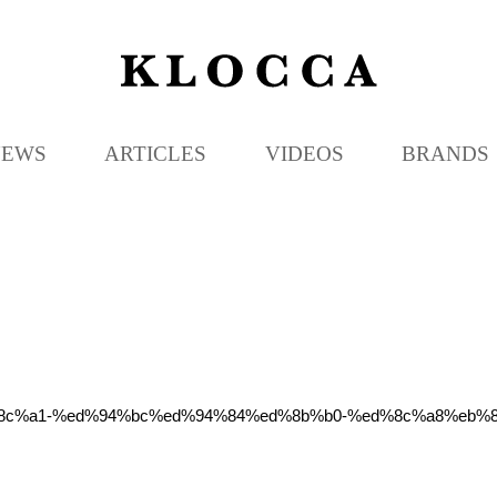
K
L
O
C
NEWS
ARTICLES
VIDEOS
BRANDS
C
A
%ed%8c%a1-%ed%94%bc%ed%94%84%ed%8b%b0-%ed%8c%a8%eb