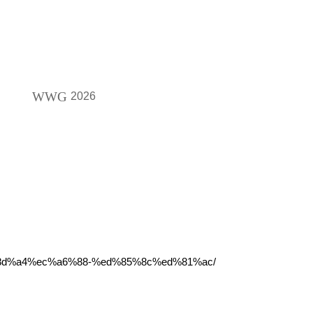
WWG
2026
%8d%a4%ec%a6%88-%ed%85%8c%ed%81%ac/