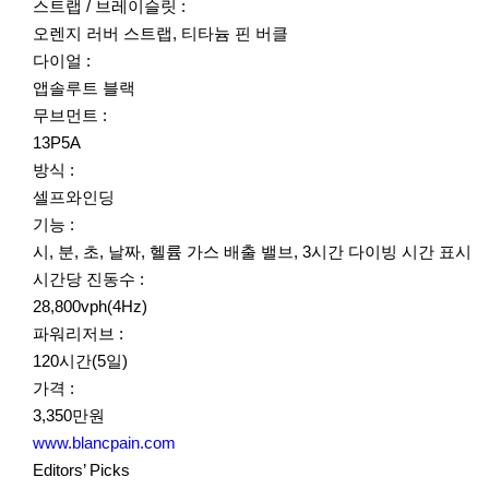
스트랩 / 브레이슬릿 :
오렌지 러버 스트랩, 티타늄 핀 버클
다이얼 :
앱솔루트 블랙
무브먼트 :
13P5A
방식 :
셀프와인딩
기능 :
시, 분, 초, 날짜, 헬륨 가스 배출 밸브, 3시간 다이빙 시간 표시
시간당 진동수 :
28,800vph(4Hz)
파워리저브 :
120시간(5일)
가격 :
3,350만원
www.blancpain.com
Editors’ Picks