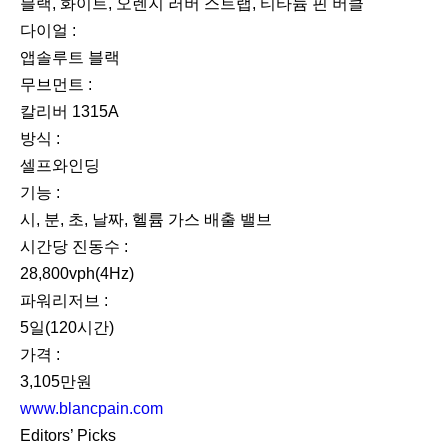
블랙, 화이트, 오렌지 러버 스트랩, 티타늄 핀 버클
다이얼 :
앱솔루트 블랙
무브먼트 :
칼리버 1315A
방식 :
셀프와인딩
기능 :
시, 분, 초, 날짜, 헬륨 가스 배출 밸브
시간당 진동수 :
28,800vph(4Hz)
파워리저브 :
5일(120시간)
가격 :
3,105만원
www.blancpain.com
Editors’ Picks