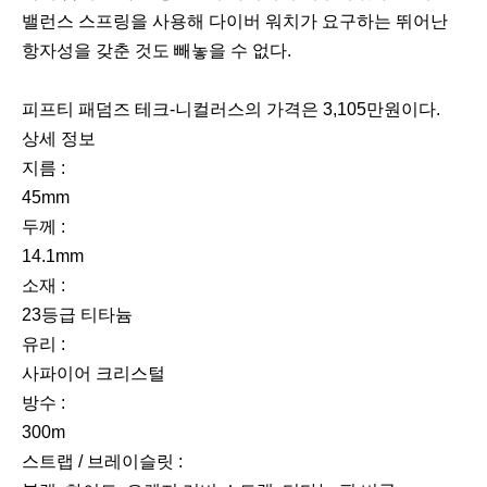
밸런스 스프링을 사용해 다이버 워치가 요구하는 뛰어난
항자성을 갖춘 것도 빼놓을 수 없다.
이
다
피프티 패덤즈 테크-니컬러스의 가격은 3,105만원이다.
전
음
상세 정보
지름 :
45mm
두께 :
14.1mm
소재 :
23등급 티타늄
유리 :
사파이어 크리스털
방수 :
300m
스트랩 / 브레이슬릿 :