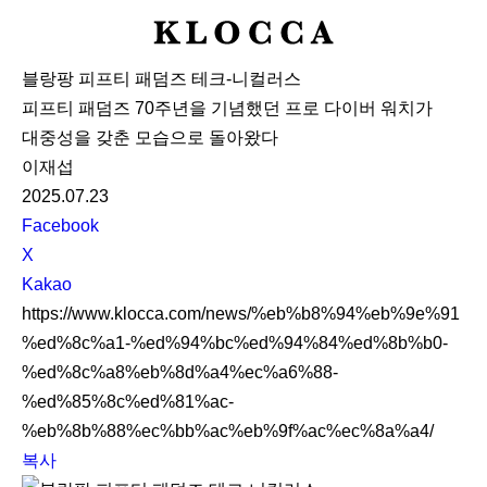
K
L
블랑팡 피프티 패덤즈 테크-니컬러스
O
피프티 패덤즈 70주년을 기념했던 프로 다이버 워치가
C
대중성을 갖춘 모습으로 돌아왔다
C
이재섭
A
2025.07.23
S
Facebook
N
X
S
Kakao
S
https://www.klocca.com/news/%eb%b8%94%eb%9e%91
h
%ed%8c%a1-%ed%94%bc%ed%94%84%ed%8b%b0-
a
%ed%8c%a8%eb%8d%a4%ec%a6%88-
r
%ed%85%8c%ed%81%ac-
e
%eb%8b%88%ec%bb%ac%eb%9f%ac%ec%8a%a4/
복사