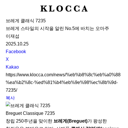
K
L
브레게 클래식 7235
O
브레게 스타일의 시작을 알린 No.5에 바치는 오마주
C
이재섭
C
2025.10.25
A
S
Facebook
N
X
S
Kakao
S
https://www.klocca.com/news/%eb%b8%8c%eb%a0%88
h
%ea%b2%8c-%ed%81%b4%eb%9e%98%ec%8b%9d-
a
7235/
r
복사
e
Breguet Classique 7235
창립 250주년을 맞이한
브레게(Breguet)
가 왕성한