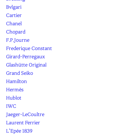
Bvlgari
Cartier
Chanel
Chopard
F.P.Journe
Frederique Constant
Girard-Perregaux
Glashütte Original
Grand Seiko
Hamilton
Hermès
Hublot
IWC
Jaeger-LeCoultre
Laurent Ferrier
L’Epée 1839