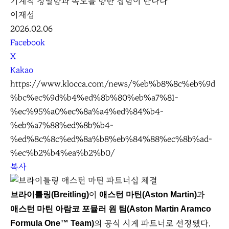
기계적 정밀함과 속도를 향한 집념이 만나다
이재섭
2026.02.06
S
Facebook
N
X
S
Kakao
S
https://www.klocca.com/news/%eb%b8%8c%eb%9d
h
%bc%ec%9d%b4%ed%8b%80%eb%a7%81-
a
%ec%95%a0%ec%8a%a4%ed%84%b4-
r
%eb%a7%88%ed%8b%b4-
e
%ed%8c%8c%ed%8a%b8%eb%84%88%ec%8b%ad-
%ec%b2%b4%ea%b2%b0/
복사
이
과
브라이틀링(Breitling)
애스턴 마틴(Aston Martin)
애스턴 마틴 아람코 포뮬러 원 팀(Aston Martin Aramco
의 공식 시계 파트너로 선정됐다.
Formula One™ Team)