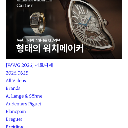
[WWG 2026] 까르띠에
2026.06.15
All Videos
Brands
A. Lange & Söhne
Audemars Piguet
Blancpain
Breguet
Breitling