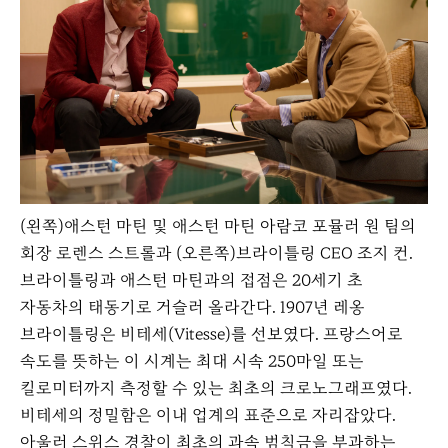
(왼쪽)애스턴 마틴 및 애스턴 마틴 아람코 포뮬러 원 팀의
회장 로렌스 스트롤과 (오른쪽)브라이틀링 CEO 조지 컨.
브라이틀링과 애스턴 마틴과의 접점은 20세기 초
자동차의 태동기로 거슬러 올라간다. 1907년 레옹
브라이틀링은 비테세(Vitesse)를 선보였다. 프랑스어로
속도를 뜻하는 이 시계는 최대 시속 250마일 또는
킬로미터까지 측정할 수 있는 최초의 크로노그래프였다.
비테세의 정밀함은 이내 업계의 표준으로 자리잡았다.
아울러 스위스 경찰이 최초의 과속 범칙금을 부과하는