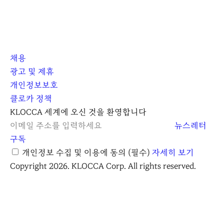
채용
광고 및 제휴
개인정보보호
클로카 정책
I
Y
K
KLOCCA 세계에 오신 것을 환영합니다
n
o
L
뉴스레터
s
u
O
구독
t
t
C
개인정보 수집 및 이용에 동의
(필수)
자세히 보기
a
u
C
Copyright 2026. KLOCCA Corp. All rights reserved.
닫
r
b
A
기
g
e
r
a