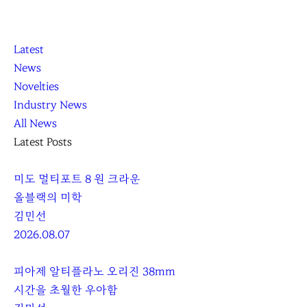
K
닫
K
Latest
L
기
L
News
O
O
Novelties
C
C
Industry News
C
C
All News
A
A
Latest Posts
미도 멀티포트 8 원 크라운
올블랙의 미학
김민선
2026.08.07
피아제 알티플라노 오리진 38mm
시간을 초월한 우아함