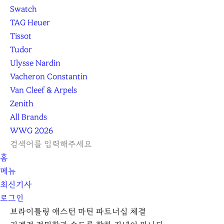
Swatch
TAG Heuer
Tissot
Tudor
Ulysse Nardin
Vacheron Constantin
Van Cleef & Arpels
Zenith
All Brands
WWG
2026
L
S
닫
검
검
홈
O
E
기
C
색
색
메뉴
G
A
l
하
기
하
최신기사
I
R
e
기
로그인
N
C
a
H
r
브라이틀링 애스턴 마틴 파트너십 체결