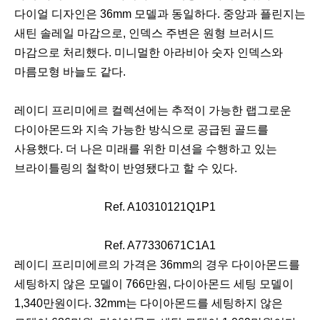
다이얼 디자인은 36mm 모델과 동일하다. 중앙과 플린지는
새틴 솔레일 마감으로, 인덱스 주변은 원형 브러시드
마감으로 처리했다. 미니멀한 아라비아 숫자 인덱스와
마름모형 바늘도 같다.
이
다
레이디 프리미에르 컬렉션에는 추적이 가능한 랩그로운
전
음
다이아몬드와 지속 가능한 방식으로 공급된 골드를
사용했다. 더 나은 미래를 위한 미션을 수행하고 있는
브라이틀링의 철학이 반영됐다고 할 수 있다.
Ref. A10310121Q1P1
이
다
전
음
Ref. A77330671C1A1
이
다
레이디 프리미에르의 가격은 36mm의 경우 다이아몬드를
전
음
세팅하지 않은 모델이 766만원, 다이아몬드 세팅 모델이
1,340만원이다. 32mm는 다이아몬드를 세팅하지 않은