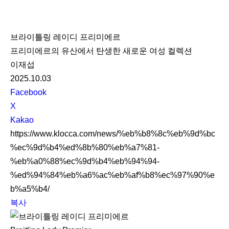
K
L
브라이틀링 레이디 프리미에르
O
프리미에르의 유산에서 탄생한 새로운 여성 컬렉션
C
이재섭
C
2025.10.03
A
S
Facebook
N
X
S
Kakao
S
https://www.klocca.com/news/%eb%b8%8c%eb%9d%bc
h
%ec%9d%b4%ed%8b%80%eb%a7%81-
a
%eb%a0%88%ec%9d%b4%eb%94%94-
r
%ed%94%84%eb%a6%ac%eb%af%b8%ec%97%90%e
e
b%a5%b4/
복사