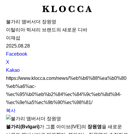
K
L
불가리 앰버서더 장원영
O
이탈리아 럭셔리 브랜드의 새로운 디바
C
이재섭
C
2025.08.28
A
S
Facebook
N
X
S
Kakao
S
https://www.klocca.com/news/%eb%b6%88%ea%b0%80
h
%eb%a6%ac-
a
%ec%95%b0%eb%b2%84%ec%84%9c%eb%8d%94-
r
%ec%9e%a5%ec%9b%90%ec%98%81/
e
복사
불가리(Bvlgari)
가 그룹 아이브(IVE)의
장원영
을 새로운