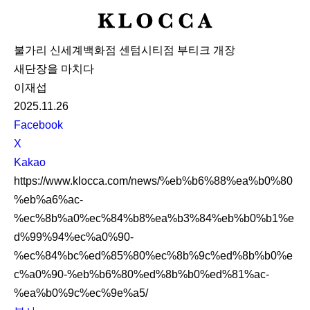
K
L
불가리 신세계백화점 센텀시티점 부티크 개장
O
새단장을 마치다
C
이재섭
C
2025.11.26
A
S
Facebook
N
X
S
Kakao
S
https://www.klocca.com/news/%eb%b6%88%ea%b0%80
h
%eb%a6%ac-
a
%ec%8b%a0%ec%84%b8%ea%b3%84%eb%b0%b1%e
r
d%99%94%ec%a0%90-
e
%ec%84%bc%ed%85%80%ec%8b%9c%ed%8b%b0%e
c%a0%90-%eb%b6%80%ed%8b%b0%ed%81%ac-
%ea%b0%9c%ec%9e%a5/