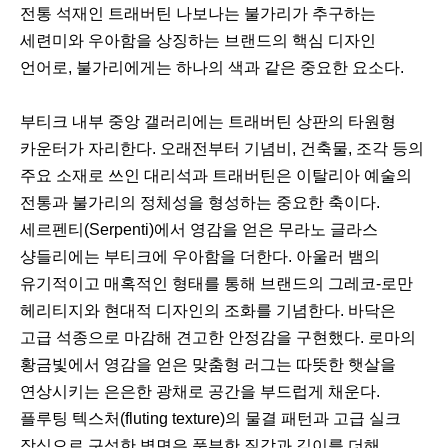
전통 석재인 트래버틴 나보나는 불가리가 추구하는
세련미와 우아함을 상징하는 브랜드의 핵심 디자인
언어로, 불가리에게는 하나의 색과 같은 중요한 요소다.
부티크 내부 중앙 갤러리에는 트래버틴 상판의 타원형
카운터가 자리한다. 오래전부터 기념비, 건축물, 조각 등의
주요 소재로 쓰인 대리석과 트래버틴은 이탈리아 예술의
전통과 불가리의 정체성을 형성하는 중요한 축이다.
세르펜티(Serpenti)에서 영감을 얻은 무라노 글라스
샹들리에는 부티크에 우아함을 더한다. 아울러 뱀의
유기적이고 매혹적인 형태를 통해 브랜드의 그레코-로만
헤리티지와 현대적 디자인의 조화를 기념한다. 바닥은
고급 석종으로 마감해 견고한 안정감을 구현했다. 로마의
황금빛에서 영감을 얻은 맞춤형 러그는 따뜻한 햇살을
연상시키는 은은한 광채로 공간을 부드럽게 채운다.
플루팅 텍스처(fluting texture)의 물결 패턴과 고급 실크
장식으로 구성한 벽면은 풍부한 질감과 깊이를 더해