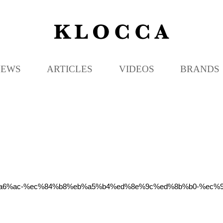
K
L
O
C
NEWS
ARTICLES
VIDEOS
BRANDS
C
A
%eb%a6%ac-%ec%84%b8%eb%a5%b4%ed%8e%9c%ed%8b%b0-%ec