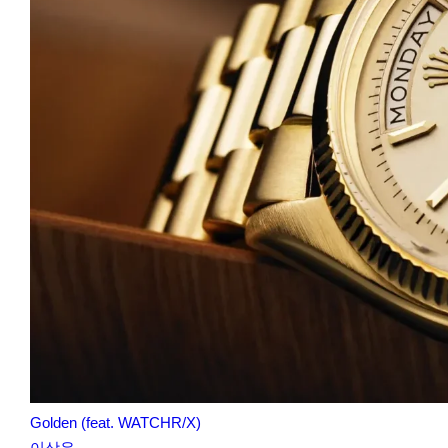
Golden (feat. WATCHR/X)
이상우