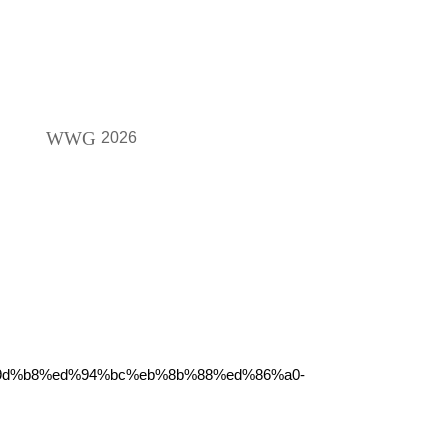
WWG
2026
%9d%b8%ed%94%bc%eb%8b%88%ed%86%a0-