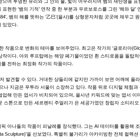
으며 투명한 유리와 그 안의 물, 빛이 어우러지며 뱀의 재탄생을 표
표현한 ‘뱀의 기적’ 연작 중 한 부분과 우르보로스를 그린 ‘해와 달
884’, 뱀의 해를 뜻하는 ‘乙巳'(을사)를 상형문자처럼 곳곳에 채우
 있었다.
 작품으로 변화의 테마를 보여주었다. 최고은 작가의 ‘글로리아(Glo
이다. 야외 루프탑에는 해양 폐기물이었던 흰 스티로폼을 돌탑처럼 쌓아올
지를 전하는 최정화 작가의 작품이다.
를 가장 먼저 발견할 수 있다. 거대한 샹들리에 같지만 가까이 보면 어깨에
나 지금은 푸투라 서울이 소장하고 있다. 작품 뒤로 디지털 체험과 공
구소와 협업해 만든 엽서가 비치되어 있으며, 을사년 키워드에 맞는 엽서 
운 스톤으로 만든 세르펜티 주얼리가 은 세공가였던 창립자 소티리오 
픽 아나돌의 작품이 피날레를 장식했다. 그는 AI 데이터를 활용해 
AI Data Sculpture)’을 선보였다. 특별히 불가리가 아카이빙한 전