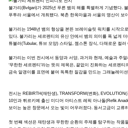
r
e
불가리(Bvlgari)가 2025년 푸른 뱀의 해를 특별하게 기념했다
푸투라 서울에서 개최됐다. 북촌 한옥마을과 서울의 명산이 보이
불가리는 1948년 뱀의 형상을 본뜬 브레이슬릿 워치를 시작으
있다. 불가리는 세르펜티의 유산 안에서 뱀의 의미를 폭 넓게 
튜블러(Tubular, 튜브 모양) 스타일, 젬스톤 장식, 다채로
불가리는 이번 전시에서 동양과 서양, 과거와 현재, 예술과 주
‘무한한 세르펜티’라는 뜻의 제목은, 끝없이 진화하는 세르펜티의 예술
금속 알갱이를 표면에 붙여 독특한 질감을 만드는 그래뉼레이션(Gr
이
다
전시는 REBIRTH(재탄생), TRANSFORM(변화), EVOLUT
전
음
10인과 튀르키예 출신 미디어 아티스트 레픽 아나돌(Refik A
보이는 높은 창문에서 오는 빛이 어우러졌다. 동서고금이 교류
첫 번째 섹션은 재탄생과 무한한 순환의 주제를 탐구하는 작품들로 