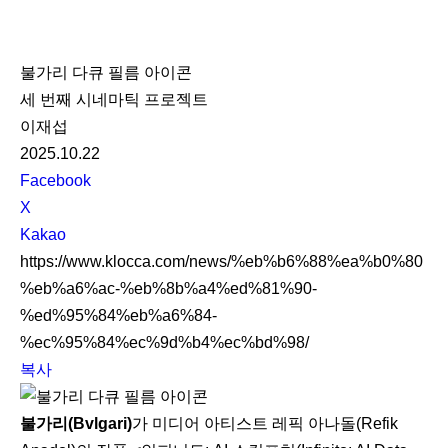
K
L
불가리 다큐 필름 아이콘
O
세 번째 시네마틱 프로젝트
C
이재섭
C
2025.10.22
A
S
Facebook
N
X
S
Kakao
S
https://www.klocca.com/news/%eb%b6%88%ea%b0%80
h
%eb%a6%ac-%eb%8b%a4%ed%81%90-
a
%ed%95%84%eb%a6%84-
r
%ec%95%84%ec%9d%b4%ec%bd%98/
e
복사
불가리(Bvlgari)
가 미디어 아티스트 레픽 아나돌(Refik