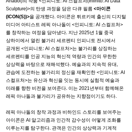
Anadol)의 작품 <인피니토: AI 스컬프처(Infinito: AI Data
Sculpture)>의 탄생 과정을 담은 다큐 필름
<아이콘
(ICON(S))>
을 공개했다. 아이콘은 튀르키예 출신의 디지털
미디어 아티스트 레픽 아나돌이 <인피니토: AI 스컬프처>
를 창작하는 여정을 담아냈다. 지난 2025년 1월 중국
상하이에서 열린 불가리 세르펜티 인피니토 전시에서
공개된 <인피니토: AI 스컬프처>는 불가리를 상징하는
세르펜티를 인공 지능의 혁신적 역량과 인간의 무한한
상상력을 바탕으로 재해석했다. 예술과의 지속적 유대,
관습에 도전하는 불가리의 정신을 재확인한 <인피니토: AI
스컬프처>는 유산과 혁신을 잇는 동시에 실험적 예술과
미래를 향한 비전을 보여준다. 이는 2021년부터 함께해온
레픽 아나돌과 불가리가 공유하는 지향점이기도 하다.
이
다
레픽 아나돌의 창작 과정과 비하인드 스토리를 보여주는
전
음
아이콘은 AI 알고리즘과 인간적 감수성이 어떻게 조화를
이루는지를 탐구한다. 관객은 인간의 상상력과 기계적