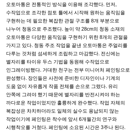
전
음
이
다
오토마통은 전통적인 방식을 이용해 조각했다. 먼저,
전
음
수작업으로 조각한 점토 틀에서 시작해 원하는 움직임을
구현하는 데 필요한 복잡한 관절 구조를 8개 부분으로
나누어 청동으로 주조했다. 높이 약 28cm의 청동 소재의
오토마통은 다양한 움직임을 구현하기 위한 8개의 관절을
가지고 있다. 청동 주조 작업을 끝낸 오토마통은 주얼리를
다루는 것처럼 섬세하게 조립하고 마감했다. 전신에는
별자리를 타이유 두스 기법을 동원해 수작업으로
인그레이빙했다. 거대한 천구는 전부 미니어처 페인팅으로
완성했다. 장인들은 사전에 준비한 디자인이나 기계의
도움 없이 자유롭게 작품 전체를 손으로 그렸다. 유리
안쪽에 그려야 했기 때문에 별자리를 반전시켜야 하는
까다로운 작업이었지만 훌륭하게 완수했다. 작업 자체의
복잡성은 차치하더라도 일체의 실수도 용납되지 않는
작업이기에 페인팅은 착수에 앞서 6개월간의 연구와
시행착오를 거쳤다. 페인팅에 소요된 시간은 3주나 된다.