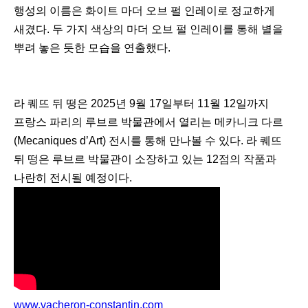
행성의 이름은 화이트 마더 오브 펄 인레이로 정교하게
새겼다. 두 가지 색상의 마더 오브 펄 인레이를 통해 별을
뿌려 놓은 듯한 모습을 연출했다.
이
다
전
음
라 퀘뜨 뒤 떵은 2025년 9월 17일부터 11월 12일까지
프랑스 파리의 루브르 박물관에서 열리는 메카니크 다르
(Mecaniques d’Art) 전시를 통해 만나볼 수 있다. 라 퀘뜨
뒤 떵은 루브르 박물관이 소장하고 있는 12점의 작품과
나란히 전시될 예정이다.
www.vacheron-constantin.com