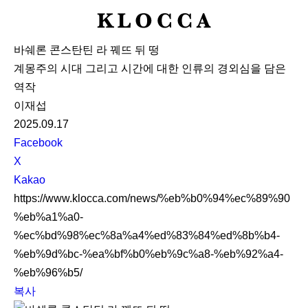
K
L
바쉐론 콘스탄틴 라 꿰뜨 뒤 떵
O
계몽주의 시대 그리고 시간에 대한 인류의 경외심을 담은
C
역작
C
이재섭
A
2025.09.17
S
Facebook
N
X
S
Kakao
S
https://www.klocca.com/news/%eb%b0%94%ec%89%90
h
%eb%a1%a0-
a
%ec%bd%98%ec%8a%a4%ed%83%84%ed%8b%b4-
r
%eb%9d%bc-%ea%bf%b0%eb%9c%a8-%eb%92%a4-
e
%eb%96%b5/
복사