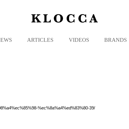
K
L
O
C
NEWS
ARTICLES
VIDEOS
BRANDS
C
A
c%98%a4%ec%85%98-%ec%8a%a4%ed%83%80-39/