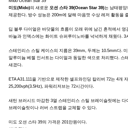
r
Mido Ocean Star 39
e
미도(Mido)
의 새로운
오션 스타 39(Ocean Star 39)
는 남태평양
제공한다. 방수 성능은 200m에 달해 마음껏 수상 레저 활동을 
딥 블루 다이얼은 바닷물의 흐름이 모래 위에 남긴 흔적에서 영
바늘과 인덱스에는 화이트 슈퍼루미노바를 넉넉하게 채웠다. 3
스테인리스 스틸 케이스의 지름은 39mm, 두께는 10.5mm다
알루미늄 베젤 인서트는 다이얼과 동일한 색으로 처리했다. 스
새겼다.
ETA A31.111을 기반으로 제작한 셀프와인딩 칼리버 72는
25,200vph(3.5Hz), 파워리저브는 72시간이다.
새틴 브러시드 마감한 3열 스테인리스 스틸 브레이슬릿에는 다이
브레이슬릿이나 러버 스트랩을 교체할 수 있다.
미도 오션 스타 39의 가격은 201만원이다.