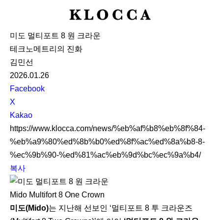
K
L
미도 멀티포트 8 원 크라운
O
테크노메트리의 진화
C
김민선
C
2026.01.26
A
S
Facebook
N
X
S
Kakao
S
https://www.klocca.com/news/%eb%af%b8%eb%8f%84-
h
%eb%a9%80%ed%8b%b0%ed%8f%ac%ed%8a%b8-8-
a
%ec%9b%90-%ed%81%ac%eb%9d%bc%ec%9a%b4/
r
복사
e
Mido Multifort 8 One Crown
미도(Mido)
는 지난해 선보인 ‘멀티포트 8 투 크라운즈