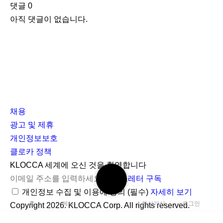
댓글
0
아직 댓글이 없습니다.
채용
광고 및 제휴
개인정보보호
클로카 정책
I
Y
K
KLOCCA 세계에 오신 것을 환영합니다
검
n
o
L
뉴스레터 구독
색
s
u
O
개인정보 수집 및 이용에 동의
(필수)
자세히 보기
하
홈
메뉴
최신기사
로그인
t
t
C
Copyright 2026. KLOCCA Corp. All rights reserved.
기
닫
a
u
C