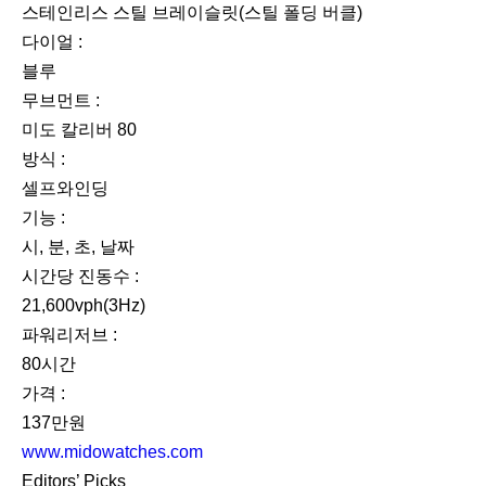
스테인리스 스틸 브레이슬릿(스틸 폴딩 버클)
다이얼 :
블루
무브먼트 :
미도 칼리버 80
방식 :
셀프와인딩
기능 :
시, 분, 초, 날짜
시간당 진동수 :
21,600vph(3Hz)
파워리저브 :
80시간
가격 :
137만원
www.midowatches.com
Editors’ Picks