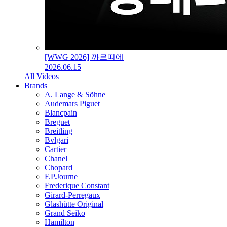
[WWG 2026] 까르띠에
2026.06.15
All Videos
Brands
A. Lange & Söhne
Audemars Piguet
Blancpain
Breguet
Breitling
Bvlgari
Cartier
Chanel
Chopard
F.P.Journe
Frederique Constant
Girard-Perregaux
Glashütte Original
Grand Seiko
Hamilton