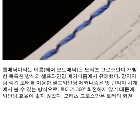
햄매틱이라는 이름(해머 오토매틱)은 모리츠 그로스만이 개발
한 독특한 방식의 셀프와인딩 메커니즘에서 유래했다. 망치처
럼 생긴 로터를 이용한 셀프와인딩 메커니즘은 옛 빈티지 시계
에서 볼 수 있는 방식으로, 로터가 360° 회전하지 않기 때문에
와인딩 효율이 좋지 않았다. 모리츠 그로스만은 로터의 회전
반경이 제한된 상태에서 와인딩 효율을 극대화하는 방식을 고
안해냈다. 밸런스 콕에는 모리츠 그로스만의 탄생 연도를 기념
하는 숫자 1826을 각인했다. 셀프와인딩 칼리버 106.0의 시간
당 진동수는 21,600vph(3Hz), 파워리저브는 72시간이다. 저먼
실버로 제작한 무브먼트는 골드 샤통, 글라슈테 리브 등 다양
한 장식과 기법으로 화려하게 마감했다. 시간을 맞추기 위해