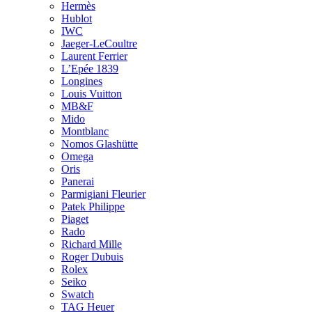
Hermès
Hublot
IWC
Jaeger-LeCoultre
Laurent Ferrier
L’Epée 1839
Longines
Louis Vuitton
MB&F
Mido
Montblanc
Nomos Glashütte
Omega
Oris
Panerai
Parmigiani Fleurier
Patek Philippe
Piaget
Rado
Richard Mille
Roger Dubuis
Rolex
Seiko
Swatch
TAG Heuer