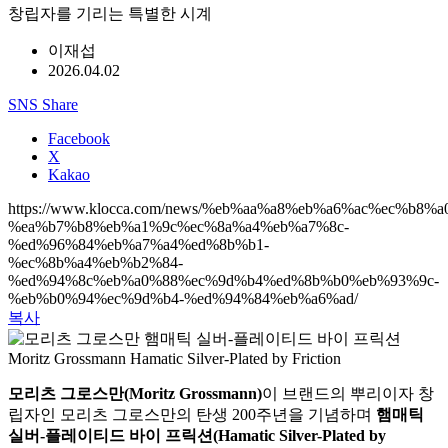
창립자를 기리는 특별한 시계
이재섭
2026.04.02
SNS Share
Facebook
X
Kakao
https://www.klocca.com/news/%eb%aa%a8%eb%a6%ac%ec%b8%a
%ea%b7%b8%eb%a1%9c%ec%8a%a4%eb%a7%8c-
%ed%96%84%eb%a7%a4%ed%8b%b1-
%ec%8b%a4%eb%b2%84-
%ed%94%8c%eb%a0%88%ec%9d%b4%ed%8b%b0%eb%93%9c-
%eb%b0%94%ec%9d%b4-%ed%94%84%eb%a6%ad/
복사
Moritz Grossmann Hamatic Silver-Plated by Friction
모리츠 그로스만(Moritz Grossmann)
이 브랜드의 뿌리이자 창
립자인 모리츠 그로스만의 탄생 200주년을 기념하며
햄매틱
실버-플레이티드 바이 프릭션(Hamatic Silver-Plated by