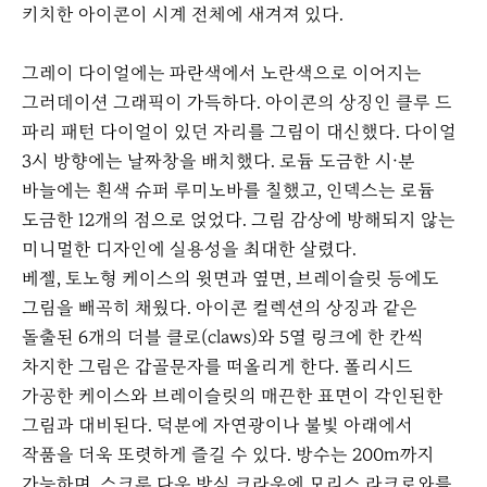
키치한 아이콘이 시계 전체에 새겨져 있다.
그레이 다이얼에는 파란색에서 노란색으로 이어지는
그러데이션 그래픽이 가득하다. 아이콘의 상징인 클루 드
파리 패턴 다이얼이 있던 자리를 그림이 대신했다. 다이얼
3시 방향에는 날짜창을 배치했다. 로듐 도금한 시·분
바늘에는 흰색 슈퍼 루미노바를 칠했고, 인덱스는 로듐
도금한 12개의 점으로 얹었다. 그림 감상에 방해되지 않는
미니멀한 디자인에 실용성을 최대한 살렸다.
베젤, 토노형 케이스의 윗면과 옆면, 브레이슬릿 등에도
그림을 빼곡히 채웠다. 아이콘 컬렉션의 상징과 같은
돌출된 6개의 더블 클로(claws)와 5열 링크에 한 칸씩
차지한 그림은 갑골문자를 떠올리게 한다. 폴리시드
가공한 케이스와 브레이슬릿의 매끈한 표면이 각인된한
그림과 대비된다. 덕분에 자연광이나 불빛 아래에서
작품을 더욱 또렷하게 즐길 수 있다. 방수는 200m까지
가능하며, 스크루 다운 방식 크라운에 모리스 라크로와를