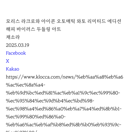
K
L
모리스 라크로와 아이콘 오토매틱 와토 리미티드 에디션
O
해피 바이러스 두들링 아트
C
채소라
C
2025.03.19
A
S
Facebook
N
X
S
Kakao
S
https://www.klocca.com/news/%eb%aa%a8%eb%a6
h
%ac%ec%8a%a4-
a
%eb%9d%bc%ed%81%ac%eb%a1%9c%ec%99%80-
r
%ec%95%84%ec%9d%b4%ec%bd%98-
e
%ec%98%a4%ed%86%a0%eb%a7%a4%ed%8b%b1-
%ec%99%80%ed%86%a0-
%eb%a6%ac%eb%af%b8%ed%8b%b0%eb%93%9c-