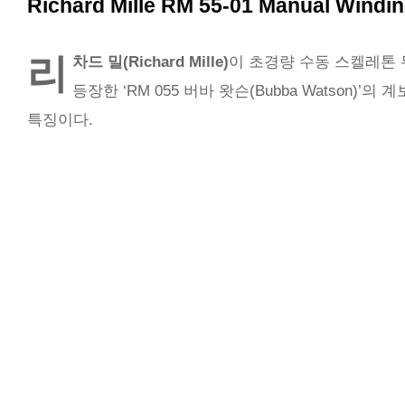
r
Richard Mille RM 55-01 Manual Windi
e
리
차드 밀(Richard Mille)
이 초경량 수동 스켈레톤
등장한 ‘RM 055 버바 왓슨(Bubba Watso
특징이다.