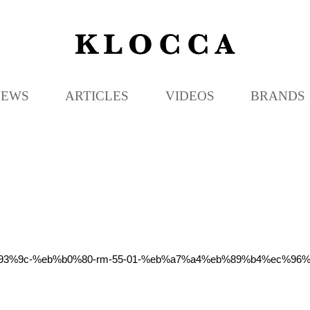
K
L
O
C
NEWS
ARTICLES
VIDEOS
BRANDS
C
A
eb%93%9c-%eb%b0%80-rm-55-01-%eb%a7%a4%eb%89%b4%ec%9