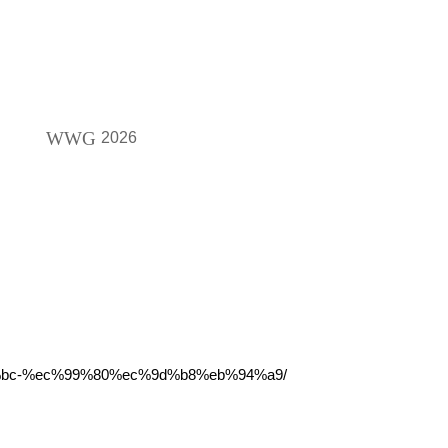
WWG
2026
6%bc-%ec%99%80%ec%9d%b8%eb%94%a9/