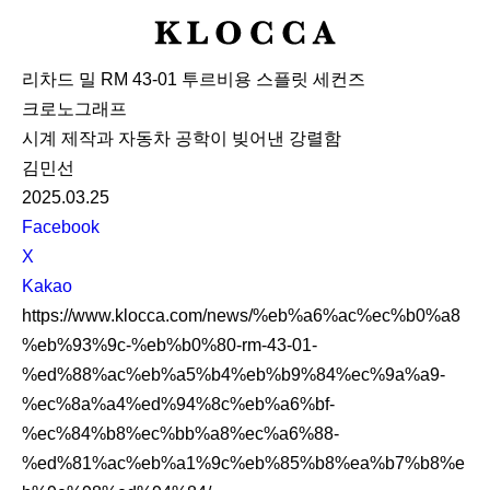
K
L
리차드 밀 RM 43-01 투르비용 스플릿 세컨즈
O
크로노그래프
C
시계 제작과 자동차 공학이 빚어낸 강렬함
C
김민선
A
2025.03.25
S
Facebook
N
X
S
Kakao
S
https://www.klocca.com/news/%eb%a6%ac%ec%b0%a8
h
%eb%93%9c-%eb%b0%80-rm-43-01-
a
%ed%88%ac%eb%a5%b4%eb%b9%84%ec%9a%a9-
r
%ec%8a%a4%ed%94%8c%eb%a6%bf-
e
%ec%84%b8%ec%bb%a8%ec%a6%88-
%ed%81%ac%eb%a1%9c%eb%85%b8%ea%b7%b8%e