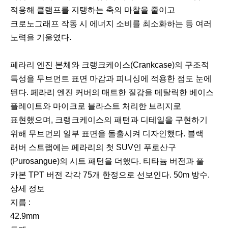
적용해 클램프를 지탱하는 축의 마찰을 줄이고
크로노그래프 작동 시 에너지 소비를 최소화하는 등 여러
노력을 기울였다.
이
다
페라리 엔진 본체와 크랭크케이스(Crankcase)의 구조적
전
음
특성을 무브먼트 표면 마감과 피니싱에 적용한 점도 눈에
띈다. 페라리 엔진 커버의 매트한 질감을 메탈릭한 베이스
플레이트와 마이크로 블라스트 처리한 브리지로
표현했으며, 크랭크케이스의 패턴과 디테일을 구현하기
위해 무브먼의 일부 표면을 돌출시켜 디자인했다. 블랙
러버 스트랩에는 페라리의 첫 SUV인 푸로산구
(Purosangue)의 시트 패턴을 더했다. 티타늄 버전과 풀
카본 TPT 버전 각각 75개 한정으로 선보인다. 50m 방수.
상세 정보
지름 :
42.9mm