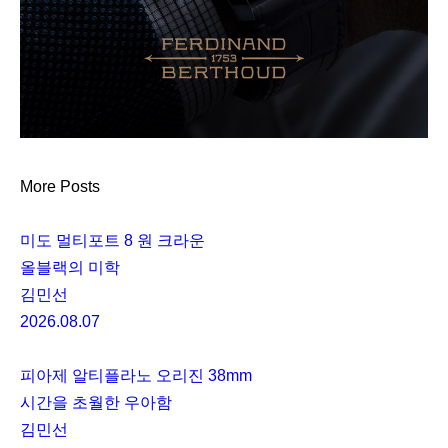
More Posts
미도 멀티포트 8 원 크라운
올블랙의 미학
김민선
2026.08.07
피아제 알티플라노 오리진 38mm
시간을 초월한 우아함
김민선