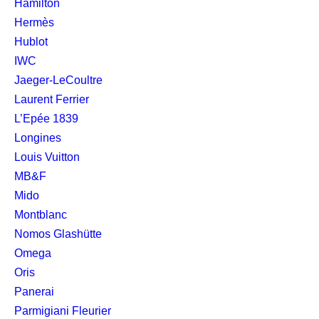
Hamilton
Hermès
Hublot
IWC
Jaeger-LeCoultre
Laurent Ferrier
L’Epée 1839
Longines
Louis Vuitton
MB&F
Mido
Montblanc
Nomos Glashütte
Omega
Oris
Panerai
Parmigiani Fleurier