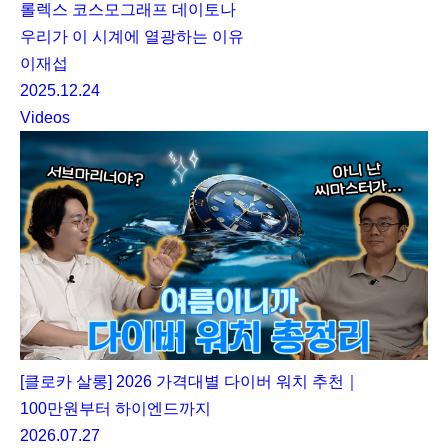
롤렉스 코스모그래프 데이토나
우리가 이 시계에 열광하는 이유
이재섭
2025.12.24
Videos
[클로카 살롱] 2026 가격대별 다이버 워치 추천｜
100만원부터 하이엔드까지
2026.07.27