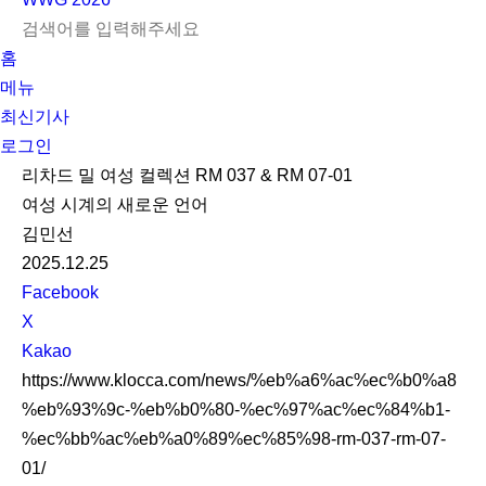
L
S
닫
검
검
홈
O
E
기
C
색
색
메뉴
G
A
l
하
기
하
최신기사
I
R
e
기
로그인
N
C
a
H
r
리차드 밀 여성 컬렉션 RM 037 & RM 07-01
여성 시계의 새로운 언어
김민선
2025.12.25
S
Facebook
N
X
S
Kakao
S
https://www.klocca.com/news/%eb%a6%ac%ec%b0%a8
h
%eb%93%9c-%eb%b0%80-%ec%97%ac%ec%84%b1-
a
%ec%bb%ac%eb%a0%89%ec%85%98-rm-037-rm-07-
r
01/