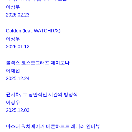
50m
스트랩 / 브레이슬릿 :
그레이 텍스타일 스트랩(화이트 골드 폴딩 버클)
다이얼 :
다이아몬드 세팅
무브먼트 :
CRMA2
방식 :
셀프와인딩
기능 :
시, 분
시간당 진동수 :
28,800vph(4Hz)
파워리저브 :
50시간
www.richardmille.com
Editors’ Picks