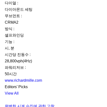
31.4mm, 세로 45.66mm, 두께 11.85mm로 완성했다.
다이아몬드의 광채와 오픈워크 다이얼 너머로 드러나는
앤트러사이트 톤 스켈레톤 칼리버가 어우러지며
고급스럽고 세련된 분위기를 자아낸다.
상세 정보
크기 :
31.4 × 45.66mm
두께 :
11.85mm
소재 :
화이트 골드
유리 :
사파이어 크리스털
방수 :