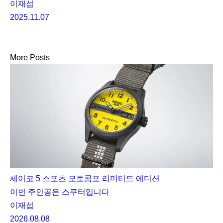
View All
완벽한 시계 수집에 관한 고찰
이상우
2026.02.23
Golden (feat. WATCHR/X)
이상우
2026.01.12
롤렉스 코스모그래프 데이토나
이재섭
2025.12.24
균시차, 그 낭만적인 시간의 방정식
이상우