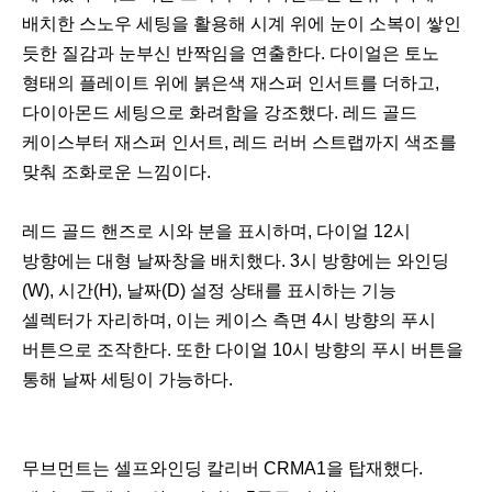
배치한 스노우 세팅을 활용해 시계 위에 눈이 소복이 쌓인
듯한 질감과 눈부신 반짝임을 연출한다. 다이얼은 토노
형태의 플레이트 위에 붉은색 재스퍼 인서트를 더하고,
다이아몬드 세팅으로 화려함을 강조했다. 레드 골드
케이스부터 재스퍼 인서트, 레드 러버 스트랩까지 색조를
맞춰 조화로운 느낌이다.
이
다
레드 골드 핸즈로 시와 분을 표시하며, 다이얼 12시
전
음
방향에는 대형 날짜창을 배치했다. 3시 방향에는 와인딩
(W), 시간(H), 날짜(D) 설정 상태를 표시하는 기능
셀렉터가 자리하며, 이는 케이스 측면 4시 방향의 푸시
버튼으로 조작한다. 또한 다이얼 10시 방향의 푸시 버튼을
통해 날짜 세팅이 가능하다.
무브먼트는 셀프와인딩 칼리버 CRMA1을 탑재했다.