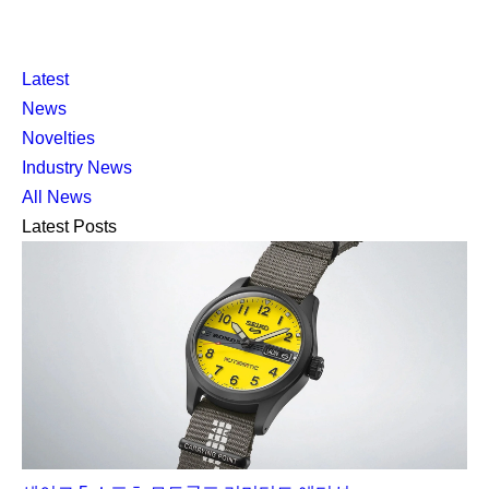
K
닫
K
Latest
L
기
L
News
O
O
Novelties
C
C
Industry News
C
C
All News
A
A
Latest Posts