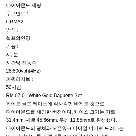
이
다
상세 정보
전
음
크기 :
31.4 × 45.66mm
두께 :
11.85mm
소재 :
화이트 골드
유리 :
사파이어 크리스털
방수 :
50m