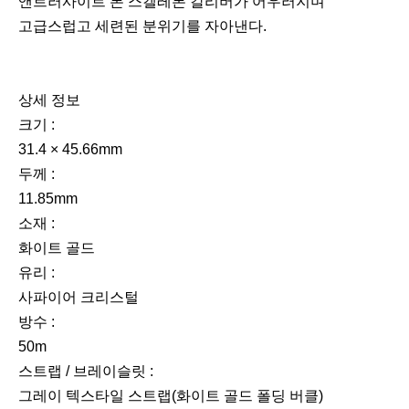
스트랩 / 브레이슬릿 :
화이트 골드 브레이슬릿(화이트 골드 폴딩 버클)
다이얼 :
다이아몬드 세팅
무브먼트 :
CRMA2
방식 :
셀프와인딩
기능 :
시, 분
시간당 진동수 :
28,800vph(4Hz)
파워리저브 :
50시간
RM 07-01 White Gold Baguette Set
화이트 골드 케이스에 직사각형 바게트 컷으로
다이아몬드를 세팅한 버전이다. 케이스 크기는 가로