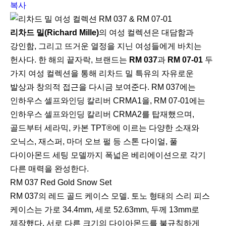
e
복사
리차드 밀(Richard Mille)
의 여성 컬렉션은 대담함과
강인함, 그리고 뜨거운 열정을 지닌 여성들에게 바치는
헌사다. 한 해의 끝자락, 브랜드는
RM 037
과
RM 07-01
두
가지 여성 컬렉션을 통해 리차드 밀 특유의 자유로운
발상과 창의적 접근을 다시금 보여준다. RM 037에는
인하우스 셀프와인딩 칼리버 CRMA1을, RM 07-01에는
인하우스 셀프와인딩 칼리버 CRMA2를 탑재했으며,
골드부터 세라믹, 카본 TPT®에 이르는 다양한 소재와
오닉스, 재스퍼, 마더 오브 펄 등 스톤 다이얼, 풀
다이아몬드 세팅 모델까지 폭넓은 베리에이션으로 각기
다른 매력을 완성한다.
RM 037 Red Gold Snow Set
RM 037의 레드 골드 케이스 모델. 토노 형태의 스리 피스
케이스는 가로 34.4mm, 세로 52.63mm, 두께 13mm로
제작했다. 서로 다른 크기의 다이아몬드를 불규칙하게