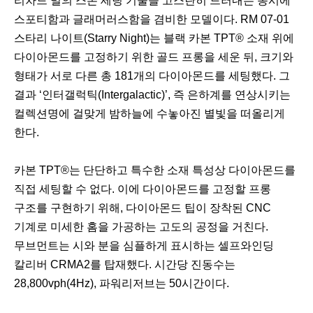
리차드 밀의 스톤 세팅 기술을 고스란히 드러내는 동시에
스포티함과 글래머러스함을 겸비한 모델이다. RM 07-01
스타리 나이트(Starry Night)는 블랙 카본 TPT® 소재 위에
다이아몬드를 고정하기 위한 골드 프롱을 세운 뒤, 크기와
형태가 서로 다른 총 181개의 다이아몬드를 세팅했다. 그
결과 ‘인터갤럭틱(Intergalactic)’, 즉 은하계를 연상시키는
컬렉션명에 걸맞게 밤하늘에 수놓아진 별빛을 떠올리게
한다.
이
다
카본 TPT®는 단단하고 특수한 소재 특성상 다이아몬드를
전
음
직접 세팅할 수 없다. 이에 다이아몬드를 고정할 프롱
구조를 구현하기 위해, 다이아몬드 팁이 장착된 CNC
기계로 미세한 홈을 가공하는 고도의 공정을 거친다.
무브먼트는 시와 분을 심플하게 표시하는 셀프와인딩
칼리버 CRMA2를 탑재했다. 시간당 진동수는
28,800vph(4Hz), 파워리저브는 50시간이다.