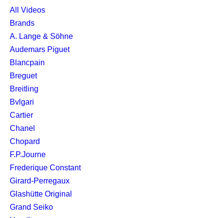
All Videos
Brands
A. Lange & Söhne
Audemars Piguet
Blancpain
Breguet
Breitling
Bvlgari
Cartier
Chanel
Chopard
F.P.Journe
Frederique Constant
Girard-Perregaux
Glashütte Original
Grand Seiko