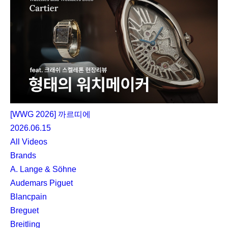
[WWG 2026] 까르띠에
2026.06.15
All Videos
Brands
A. Lange & Söhne
Audemars Piguet
Blancpain
Breguet
Breitling