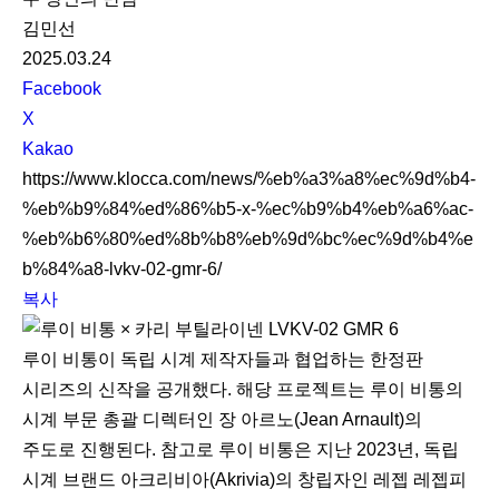
김민선
2025.03.24
S
Facebook
N
X
S
Kakao
S
https://www.klocca.com/news/%eb%a3%a8%ec%9d%b4-
h
%eb%b9%84%ed%86%b5-x-%ec%b9%b4%eb%a6%ac-
a
%eb%b6%80%ed%8b%b8%eb%9d%bc%ec%9d%b4%e
r
b%84%a8-lvkv-02-gmr-6/
e
복사
루이 비통이 독립 시계 제작자들과 협업하는 한정판
시리즈의 신작을 공개했다. 해당 프로젝트는 루이 비통의
시계 부문 총괄 디렉터인 장 아르노(Jean Arnault)의
주도로 진행된다. 참고로 루이 비통은 지난 2023년, 독립
시계 브랜드 아크리비아(Akrivia)의 창립자인 레젭 레젭피