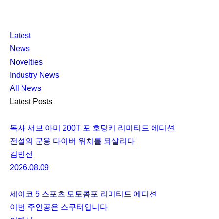
K
닫
K
Latest
L
기
L
News
O
O
Novelties
C
C
Industry News
C
C
All News
A
A
Latest Posts
독사 서브 아미 200T 포 호딩키 리미티드 에디션
전설의 군용 다이버 워치를 되살리다
김민선
2026.08.09
세이코 5 스포츠 모토콤포 리미티드 에디션
이번 주인공은 스쿠터입니다