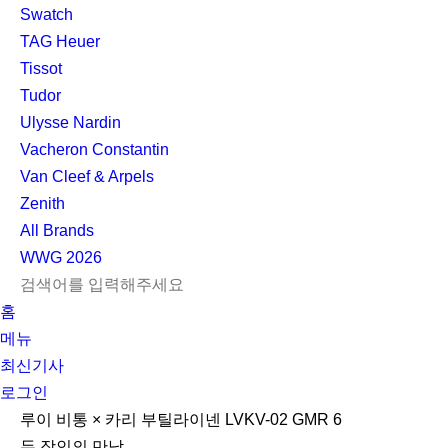
Swatch
TAG Heuer
Tissot
Tudor
Ulysse Nardin
Vacheron Constantin
Van Cleef & Arpels
Zenith
All Brands
WWG
2026
L
S
닫
검
검
홈
O
E
기
C
색
색
메뉴
G
A
l
하
기
하
최신기사
I
R
e
기
로그인
N
C
a
H
r
루이 비통 × 카리 부틸라이넨 LVKV-02 GMR 6
두 장인의 만남