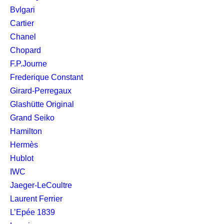
Bvlgari
Cartier
Chanel
Chopard
F.P.Journe
Frederique Constant
Girard-Perregaux
Glashütte Original
Grand Seiko
Hamilton
Hermès
Hublot
IWC
Jaeger-LeCoultre
Laurent Ferrier
L’Epée 1839