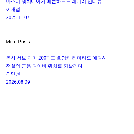
마스터 워치메이커 베른하르트 레더러 인터뷰
이재섭
2025.11.07
More Posts
독사 서브 아미 200T 포 호딩키 리미티드 에디션
전설의 군용 다이버 워치를 되살리다
김민선
2026.08.09
세이코 5 스포츠 모토콤포 리미티드 에디션
이번 주인공은 스쿠터입니다
이재섭
2026.08.08