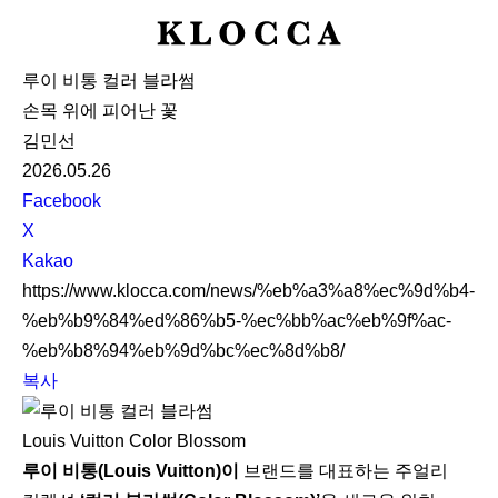
K
L
루이 비통 컬러 블라썸
O
손목 위에 피어난 꽃
C
김민선
C
2026.05.26
A
S
Facebook
N
X
S
Kakao
S
https://www.klocca.com/news/%eb%a3%a8%ec%9d%b4-
h
%eb%b9%84%ed%86%b5-%ec%bb%ac%eb%9f%ac-
a
%eb%b8%94%eb%9d%bc%ec%8d%b8/
r
복사
e
Louis Vuitton Color Blossom
루이 비통(Louis Vuitton)이
브랜드를 대표하는 주얼리