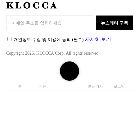
K
L
O
뉴스레터 구독
C
C
자세히 보기
개인정보 수집 및 이용에 동의
(필수)
A
Copyright 2026. KLOCCA Corp. All rights reserved.
검
색
하
홈
메뉴
최신기사
로그인
기
닫
기
검
색
C
하
l
기