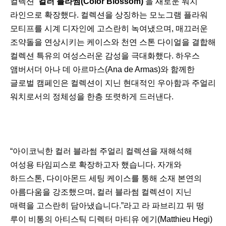
컬렉션
‘컬러 블라썸(Color Blossom)’
을 새로운 워치
라인으로 확장했다. 컬렉션을 상징하는 모노그램 플라워
모티프를 시계 디자인에 고스란히 녹여냈으며, 매끄러운
조약돌을 연상시키는 케이스와 천연 스톤 다이얼을 결합해
컬렉션 특유의 여성스러운 감성을 극대화했다. 하우스
앰버서더 아나 데 아르마스(Ana de Armas)와 함께한
글로벌 캠페인은 컬렉션이 지닌 현대적인 우아함과 주얼리
워치로서의 정체성을 한층 또렷하게 드러낸다.
“아이코닉한 컬러 블라썸 주얼리 컬렉션을 재해석해
여성용 타임피스로 확장하고자 했습니다. 자개와
하드스톤, 다이아몬드 세팅 케이스를 통해 소재 본연의
아름다움을 강조했으며, 컬러 블라썸 컬렉션이 지닌
매력을 고스란히 담아냈습니다.”라고 라 파브리끄 뒤 떵
루이 비통의 아티스틱 디렉터 마티유 에기(Matthieu Hegi)