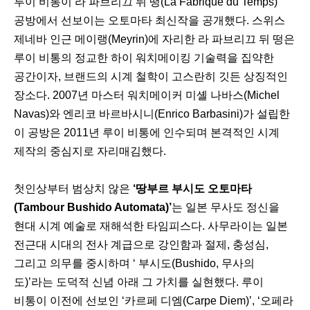
루이 비통이 라 파브리끄 뒤 떵(La Fabrique du Temps)
공방에서 선보이는 오토마타 최신작을 공개했다. 스위스
제네바 인근 메이랭(Meyrin)에 자리한 라 파브리끄 뒤 떵은
루이 비통의 정교한 하이 워치메이킹 기술력을 집약한
공간이자, 브랜드의 시계 철학이 고스란히 깃든 상징적인
장소다. 2007년 마스터 워치메이커 미셸 나바스(Michel
Navas)와 엔리코 바르바시니(Enrico Barbasini)가 설립한
이 공방은 2011년 루이 비통에 인수되며 본격적인 시계
제작의 중심지로 자리매김했다.
첫인상부터 범상치 않은
‘땅부르 부시도 오토마타
(Tambour Bushido Automata)’
는 일본 무사도 정신을
현대 시계 예술로 재해석한 타임피스다. 사무라이는 일본
전근대 시대의 전사 계급으로 강인함과 절제, 충성심,
그리고 의무를 중시하며 ‘ 부시도(Bushido, 무사의
도)’라는 도덕적 신념 아래 그 가치를 실현했다. 루이
비통이 이전에 선보인 ‘카르페 디엠(Carpe Diem)’, ‘오페라