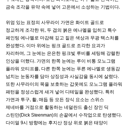
금속 조각을 유약 속에 넣어 고온에서 소성하는 기법이다.
이
다
위엄 있는 표정의 사무라이 가면은 화이트 골드로
전
음
정교하게 조각한 뒤, 두 겹의 붉은 에나멜을 입히고 특수
페인팅 에나멜로 마감해 깊고 짙은 색상과 무광 텍스처를
완성했다. 이마 위에는 핑크 골드로 조각한 요괴가
자리하며, 그 눈에는 은은한 핑크빛 루비를 세팅해 강렬한
인상을 더했다. 가면의 한쪽 눈에는 루이 비통 모노그램
플라워 모티프를, 다른 한쪽 눈에는 푸른 에나멜로 생동감
넘치는 눈동자를 담아 상징성과 사실감을 동시에 살렸다.
또한 사무라이의 목을 보호하는 갑옷에도 모노그램 플라워
패턴을 정성스럽게 새겨 넣어 디테일을 완성했다. 특히
가면과 투구, 활, 매듭 등 모든 장식 요소는 스위스
제네바를 거점으로 활동하는 네덜란드 출신 장인 딕
스틴만(Dick Steenman)의 손끝에서 수작업으로 탄생했다.
다이얼 9시 방향에는 후지산 정상 위로 붉은 태양이