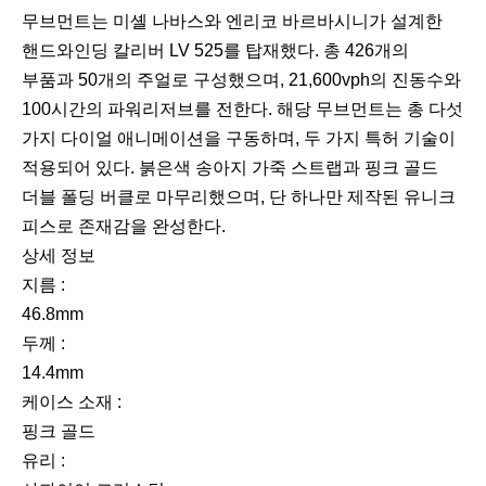
무브먼트는 미셸 나바스와 엔리코 바르바시니가 설계한
핸드와인딩 칼리버 LV 525를 탑재했다. 총 426개의
부품과 50개의 주얼로 구성했으며, 21,600vph의 진동수와
100시간의 파워리저브를 전한다. 해당 무브먼트는 총 다섯
가지 다이얼 애니메이션을 구동하며, 두 가지 특허 기술이
적용되어 있다. 붉은색 송아지 가죽 스트랩과 핑크 골드
더블 폴딩 버클로 마무리했으며, 단 하나만 제작된 유니크
피스로 존재감을 완성한다.
상세 정보
지름 :
46.8mm
두께 :
14.4mm
케이스 소재 :
핑크 골드
유리 :