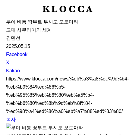
K
L
루이 비통 땅부르 부시도 오토마타
O
고대 사무라이의 세계
C
김민선
C
2025.05.15
A
S
Facebook
N
X
S
Kakao
S
https://www.klocca.com/news/%eb%a3%a8%ec%9d%b4-
h
%eb%b9%84%ed%86%b5-
a
%eb%95%85%eb%b6%80%eb%a5%b4-
r
%eb%b6%80%ec%8b%9c%eb%8f%84-
e
%ec%98%a4%ed%86%a0%eb%a7%88%ed%83%80/
복사