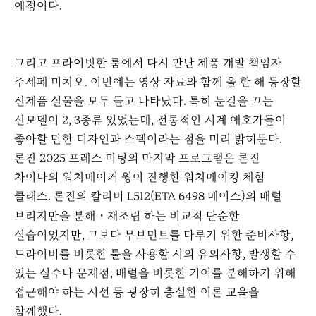
예정이다
.
그리고 프라이빗한 룸에서 다시 만난 제품 개발 책임자
주세페 미치오
.
이번에는 영상 자료와 함께 올 한 해 등장할
신제품 실물을 모두 들고 나타났다
.
특히 눈길을 끄는
신모델이
2, 3
종류 있었는데
,
전통적인 시계 애호가들이
좋아할 만한 디자인과 스펙이라는 점을 미리 밝혀둔다
.
론진
2025
프레스 미팅의 마지막 프로그램은 론진
차이나의 워치메이커 웡이 진행한 워치메이킹 체험
클래스
.
론진의 칼리버
L512(ETA 6498
베이스
)
의 배럴
브리지만을 분해
재조립 하는 비교적 단순한
・
실습이었지만
,
그보다 무브먼트를 다루기 위한 준비사항
,
드라이버를 비롯한 툴을 사용할 시의 유의사항
,
발생할 수
있는 실수나 문제점
,
배럴을 비롯한 기어를 분해하기 위해
접근해야 하는 시선 등 굉장히 충실한 이론 교육을
함께했다
.