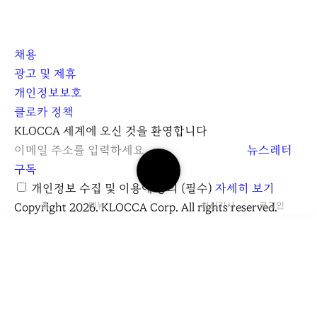
채용
광고 및 제휴
개인정보보호
클로카 정책
I
Y
K
KLOCCA 세계에 오신 것을 환영합니다
n
o
L
뉴스레터
검
s
u
O
구독
색
t
t
C
개인정보 수집 및 이용에 동의
(필수)
자세히 보기
하
a
u
C
Copyright 2026. KLOCCA Corp. All rights reserved.
홈
메뉴
최신기사
로그인
기
닫
r
b
A
기
g
e
r
검
a
색
C
m
하