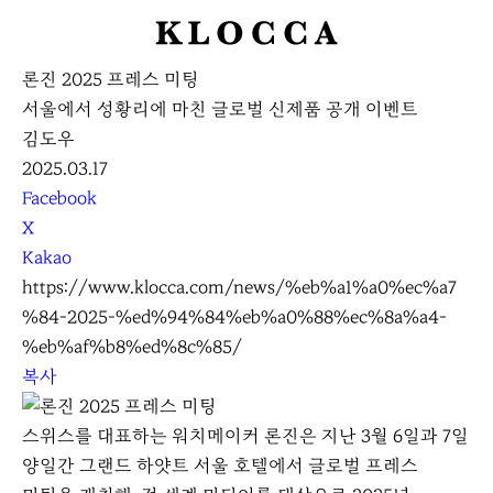
K
L
론진 2025 프레스 미팅
O
서울에서 성황리에 마친 글로벌 신제품 공개 이벤트
C
김도우
C
2025.03.17
A
S
Facebook
N
X
S
Kakao
S
https://www.klocca.com/news/%eb%a1%a0%ec%a7
h
%84-2025-%ed%94%84%eb%a0%88%ec%8a%a4-
a
%eb%af%b8%ed%8c%85/
r
복사
e
스위스를 대표하는 워치메이커 론진은 지난 3월 6일과 7일
양일간 그랜드 하얏트 서울 호텔에서 글로벌 프레스