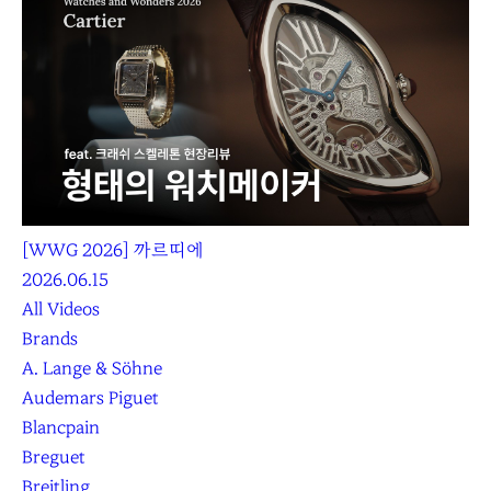
[WWG 2026] 까르띠에
2026.06.15
All Videos
Brands
A. Lange & Söhne
Audemars Piguet
Blancpain
Breguet
Breitling