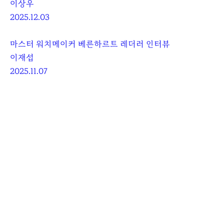
이상우
2025.12.03
마스터 워치메이커 베른하르트 레더러 인터뷰
이재섭
2025.11.07
More Posts
미도 멀티포트 8 원 크라운
올블랙의 미학
김민선
2026.08.07
피아제 알티플라노 오리진 38mm
시간을 초월한 우아함