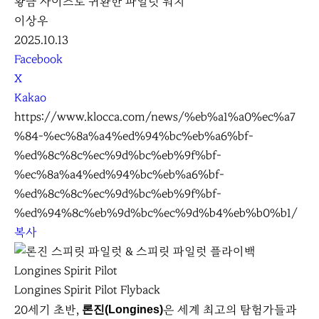
황금 사이즈로 귀환한 파일럿 워치
이상우
2025.10.13
S
Facebook
N
X
S
Kakao
S
https://www.klocca.com/news/%eb%a1%a0%ec%a7
h
%84-%ec%8a%a4%ed%94%bc%eb%a6%bf-
a
%ed%8c%8c%ec%9d%bc%eb%9f%bf-
r
%ec%8a%a4%ed%94%bc%eb%a6%bf-
e
%ed%8c%8c%ec%9d%bc%eb%9f%bf-
%ed%94%8c%eb%9d%bc%ec%9d%b4%eb%b0%b1/
복사
Longines Spirit Pilot
Longines Spirit Pilot Flyback
20세기 초반,
은 세계 최고의 탐험가들과
론진(Longines)