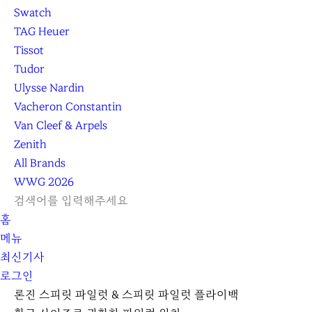
Swatch
TAG Heuer
Tissot
Tudor
Ulysse Nardin
Vacheron Constantin
Van Cleef & Arpels
Zenith
All Brands
WWG
2026
L
S
닫
검
검
홈
O
E
기
C
색
색
메뉴
G
A
l
하
기
하
최신기사
I
R
e
기
로그인
N
C
a
H
r
론진 스피릿 파일럿 & 스피릿 파일럿 플라이백