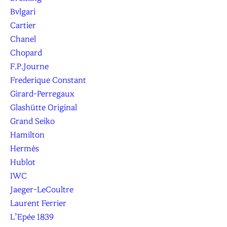
Bvlgari
Cartier
Chanel
Chopard
F.P.Journe
Frederique Constant
Girard-Perregaux
Glashütte Original
Grand Seiko
Hamilton
Hermès
Hublot
IWC
Jaeger-LeCoultre
Laurent Ferrier
L’Epée 1839