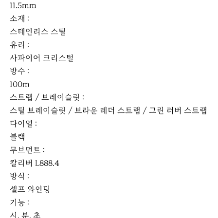
11.5mm
소재 :
스테인리스 스틸
유리 :
사파이어 크리스털
방수 :
100m
스트랩 / 브레이슬릿 :
스틸 브레이슬릿 / 브라운 레더 스트랩 / 그린 러버 스트랩
다이얼 :
블랙
무브먼트 :
칼리버 L888.4
방식 :
셀프 와인딩
기능 :
시, 분, 초