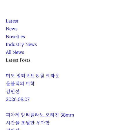
K
닫
K
Latest
L
기
L
News
O
O
Novelties
C
C
Industry News
C
C
All News
A
A
Latest Posts
미도 멀티포트 8 원 크라운
올블랙의 미학
김민선
2026.08.07
피아제 알티플라노 오리진 38mm
시간을 초월한 우아함