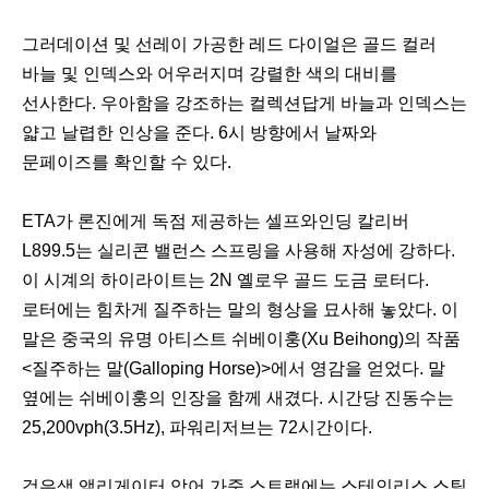
그러데이션 및 선레이 가공한 레드 다이얼은 골드 컬러
바늘 및 인덱스와 어우러지며 강렬한 색의 대비를
선사한다. 우아함을 강조하는 컬렉션답게 바늘과 인덱스는
얇고 날렵한 인상을 준다. 6시 방향에서 날짜와
문페이즈를 확인할 수 있다.
ETA가 론진에게 독점 제공하는 셀프와인딩 칼리버
L899.5는 실리콘 밸런스 스프링을 사용해 자성에 강하다.
이 시계의 하이라이트는 2N 옐로우 골드 도금 로터다.
로터에는 힘차게 질주하는 말의 형상을 묘사해 놓았다. 이
말은 중국의 유명 아티스트 쉬베이훙(Xu Beihong)의 작품
<질주하는 말(Galloping Horse)>에서 영감을 얻었다. 말
옆에는 쉬베이훙의 인장을 함께 새겼다. 시간당 진동수는
25,200vph(3.5Hz), 파워리저브는 72시간이다.
검은색 앨리게이터 악어 가죽 스트랩에는 스테인리스 스틸