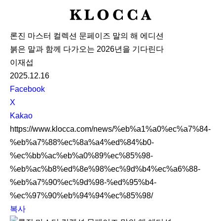
K
L
론진 마스터 컬렉션 문페이즈 말의 해 에디션
O
붉은 말과 함께 다가오는 2026년을 기다린다
C
이재섭
C
2025.12.16
A
S
Facebook
N
X
S
Kakao
S
https://www.klocca.com/news/%eb%a1%a0%ec%a7%84-
h
%eb%a7%88%ec%8a%a4%ed%84%b0-
a
%ec%bb%ac%eb%a0%89%ec%85%98-
r
%eb%ac%b8%ed%8e%98%ec%9d%b4%ec%a6%88-
e
%eb%a7%90%ec%9d%98-%ed%95%b4-
%ec%97%90%eb%94%94%ec%85%98/
복사