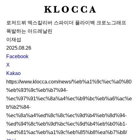
K
L
로저드뷔 엑스칼리버 스파이더 플라이백 크로노그래프
O
폭발하는 아드레날린
C
이재섭
C
2025.08.26
A
S
Facebook
N
X
S
Kakao
S
https://www.klocca.com/news/%eb%a1%9c%ec%a0%80
h
%eb%93%9c%eb%b7%94-
a
%ec%97%91%ec%8a%a4%ec%b9%bc%eb%a6%ac%e
r
b%b2%84-
e
%ec%8a%a4%ed%8c%8c%ec%9d%b4%eb%8d%94-
%ed%94%8c%eb%9d%bc%ec%9d%b4%eb%b0%b1-
%ed%81%ac%eb%a1%9c%eb%85%b8%ea%b7%b8/