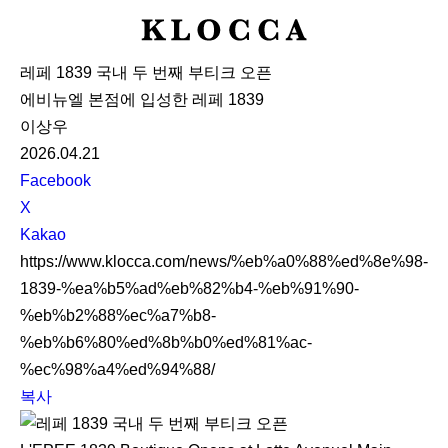
K
L
레페 1839 국내 두 번째 부티크 오픈
O
에비뉴엘 본점에 입성한 레페 1839
C
이상우
C
2026.04.21
A
S
Facebook
N
X
S
Kakao
S
https://www.klocca.com/news/%eb%a0%88%ed%8e%98-
h
1839-%ea%b5%ad%eb%82%b4-%eb%91%90-
a
%eb%b2%88%ec%a7%b8-
r
%eb%b6%80%ed%8b%b0%ed%81%ac-
e
%ec%98%a4%ed%94%88/
복사