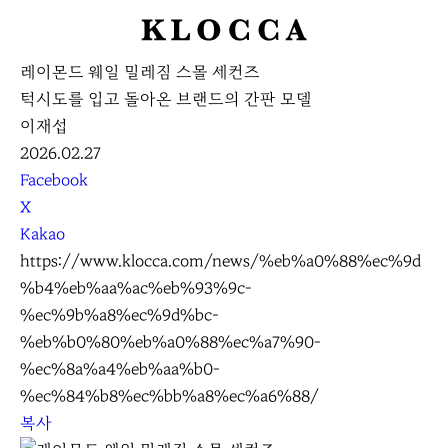
K
L
레이몬드 웨일 밀레짐 스몰 세컨즈
O
턱시도를 입고 돌아온 브랜드의 간판 모델
C
이재섭
C
2026.02.27
A
S
Facebook
N
X
S
Kakao
S
https://www.klocca.com/news/%eb%a0%88%ec%9d
h
%b4%eb%aa%ac%eb%93%9c-
a
%ec%9b%a8%ec%9d%bc-
r
%eb%b0%80%eb%a0%88%ec%a7%90-
e
%ec%8a%a4%eb%aa%b0-
%ec%84%b8%ec%bb%a8%ec%a6%88/
복사