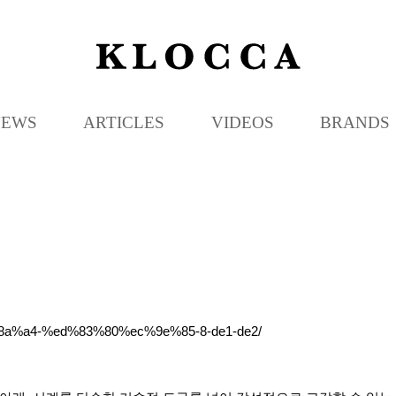
K
L
O
C
NEWS
ARTICLES
VIDEOS
BRANDS
C
A
%8a%a4-%ed%83%80%ec%9e%85-8-de1-de2/