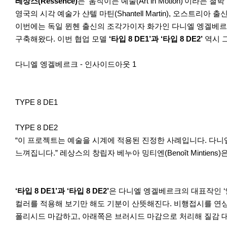
r
레상스(Ressence)
는 ‘움직이는 예술(Art in Motion)’
e
영국의 시각 예술가 샨텔 마틴(Shantell Martin), 오스트리
이번에는 독일 뮌헨 출신의 조각가이자 화가인 다니엘 엥겔베르크(D
구축해왔다. 이번 협업 모델
‘타입 8 DE1’과 ‘타입 8 DE2’
역시 
다니엘 엥겔베르크 - 인사이드아웃 1
TYPE 8 DE1
TYPE 8 DE2
“이 프로젝트는 예술을 시계에 적용된 진정한 사례입니다. 다니
느껴집니다.” 레상스의 창립자 베누아 밍티엔(Benoît Mintiens
‘타입 8 DE1’과 ‘타입 8 DE2’
은 다니엘 엥겔베르크의 대표작인 ‘인
컬러를 적용해 보기만 해도 기분이 산뜻해진다. 비행접시를 연상케
폴리시드 마감하고, 아래쪽은 브러시드 마감으로 처리해 질감 