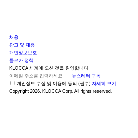
채용
광고 및 제휴
개인정보보호
클로카 정책
I
Y
K
KLOCCA 세계에 오신 것을 환영합니다
n
o
L
뉴스레터 구독
s
u
O
개인정보 수집 및 이용에 동의
(필수)
자세히 보기
t
t
C
Copyright 2026. KLOCCA Corp. All rights reserved.
닫
a
u
C
기
r
b
A
g
e
r
a
m