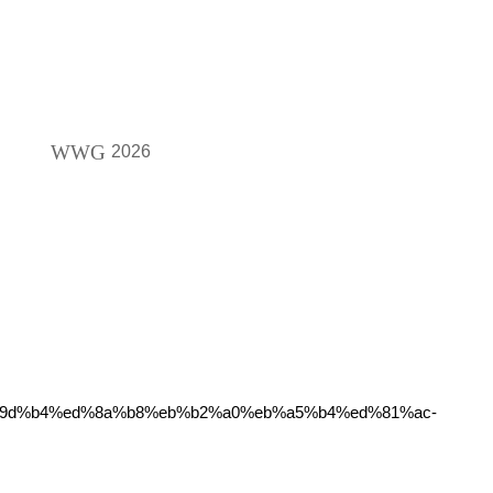
WWG
2026
ec%9d%b4%ed%8a%b8%eb%b2%a0%eb%a5%b4%ed%81%ac-