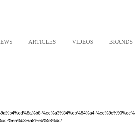
K
L
O
C
NEWS
ARTICLES
VIDEOS
BRANDS
C
A
-%ec%9a%b4%ed%8a%b8-%ec%a3%84%eb%84%a4-%ec%9e%90%
ac-%ea%b3%a8%eb%93%9c/