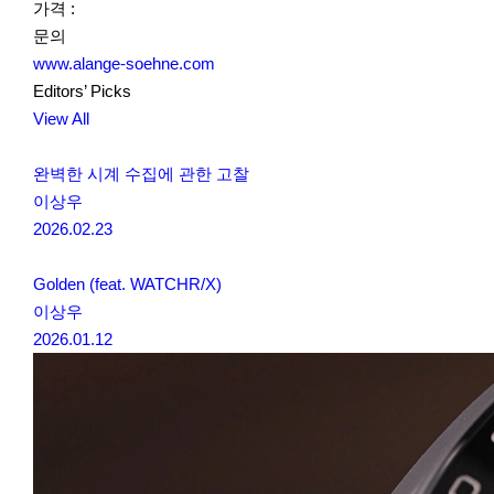
가격 :
문의
www.alange-soehne.com
Editors’ Picks
View All
완벽한 시계 수집에 관한 고찰
이상우
2026.02.23
Golden (feat. WATCHR/X)
이상우
2026.01.12