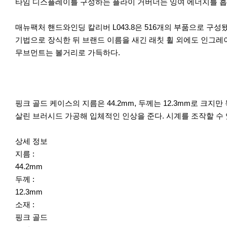
타임 디스플레이를 구성하는 플라이 거버너는 잉여 에너지를 흡
매뉴팩처 핸드와인딩 칼리버 L043.8은 516개의 부품으로 구성됐
기법으로 장식한 뒤 브랜드 이름을 새긴 래칫 휠 외에도 인그레
무브먼트는 볼거리로 가득하다.
핑크 골드 케이스의 지름은 44.2mm, 두께는 12.3mm로 
살린 브러시드 가공해 입체적인 인상을 준다. 시계를 조작할 수
이
다
상세 정보
전
음
지름 :
44.2mm
두께 :
12.3mm
소재 :
핑크 골드