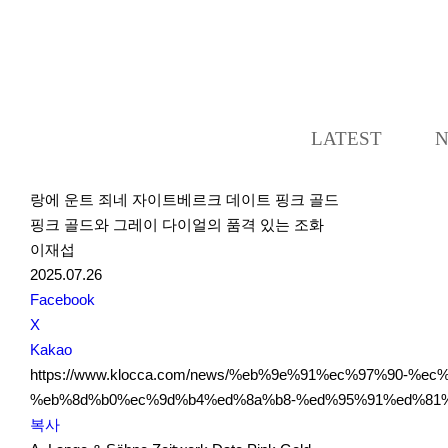
LATEST
랑에 운트 죄네 자이트베르크 데이트 핑크 골드
핑크 골드와 그레이 다이얼의 품격 있는 조화
이재섭
2025.07.26
S
Facebook
N
X
S
Kakao
S
https://www.klocca.com/news/%eb%9e%91%ec%97%90
h
%eb%8d%b0%ec%9d%b4%ed%8a%b8-%ed%95%91%ed%81%
a
복사