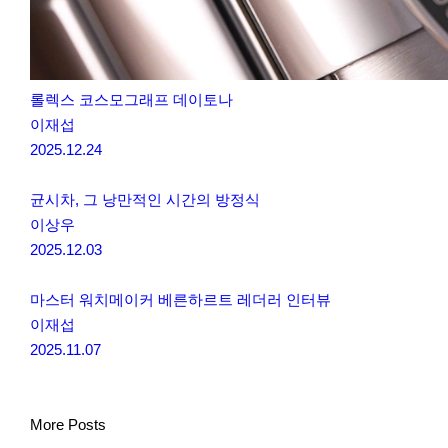
롤렉스 코스모그래프 데이토나
이재섭
2025.12.24
균시차, 그 낭만적인 시간의 방정식
이상우
2025.12.03
마스터 워치메이커 베른하르트 레더러 인터뷰
이재섭
2025.11.07
More Posts