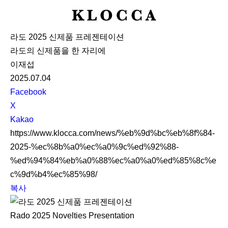
K
L
라도 2025 신제품 프레젠테이션
O
라도의 신제품을 한 자리에
C
이재섭
C
2025.07.04
A
S
Facebook
N
X
S
Kakao
S
https://www.klocca.com/news/%eb%9d%bc%eb%8f%84-
h
2025-%ec%8b%a0%ec%a0%9c%ed%92%88-
a
%ed%94%84%eb%a0%88%ec%a0%a0%ed%85%8c%e
r
c%9d%b4%ec%85%98/
e
복사
Rado 2025 Novelties Presentation