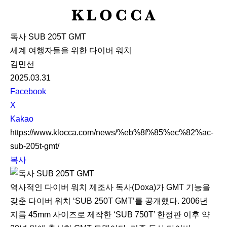
K
L
독사 SUB 205T GMT
O
세계 여행자들을 위한 다이버 워치
C
김민선
C
2025.03.31
A
S
Facebook
N
X
S
Kakao
S
https://www.klocca.com/news/%eb%8f%85%ec%82%ac-
h
sub-205t-gmt/
a
복사
r
e
역사적인 다이버 워치 제조사 독사(Doxa)가 GMT 기능을
갖춘 다이버 워치 ‘SUB 250T GMT’를 공개했다. 2006년
지름 45mm 사이즈로 제작한 ‘SUB 750T’ 한정판 이후 약