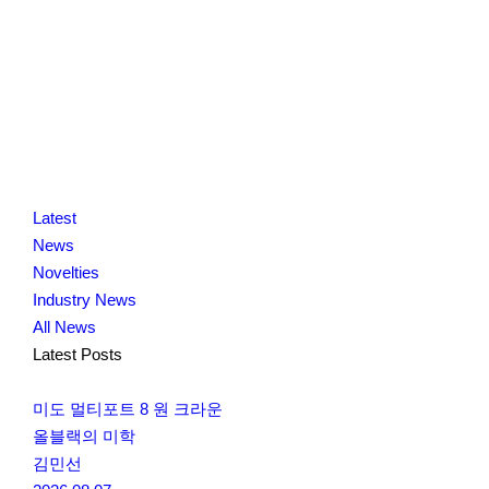
K
닫
K
Latest
L
기
L
News
O
O
Novelties
C
C
Industry News
C
C
All News
A
A
Latest Posts
미도 멀티포트 8 원 크라운
올블랙의 미학
김민선